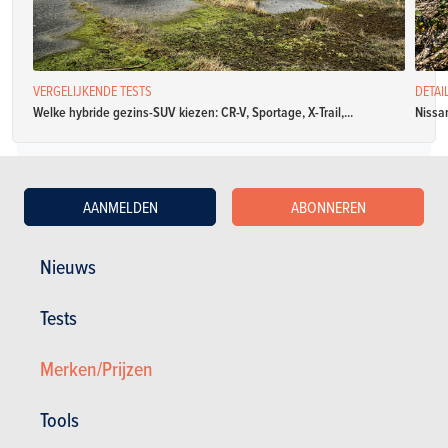
VERGELIJKENDE TESTS
DETAI
Welke hybride gezins-SUV kiezen: CR-V, Sportage, X-Trail,...
Nissan
Diesel
AANMELDEN
ABONNEREN
Nissan X-Trail 1.6 dCi 2WD
Nieuws
Specificaties
Tests
Manueel
130 pk
NB
CO2: NB
5 deuren
5 zitplaatsen
Merken/Prijzen
Nissan X-Trail 1.6 dCi 2WD Acenta
Tools
Specificaties