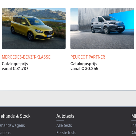
MERCEDES-BENZ T-KLASSE
PEUGEOT PARTNER
Catalogusprijs
Catalogusprijs
vanaf € 31.787
vanaf € 30.255
ehands & Stock
Autotests
Mi
ehandswagens
Alle tests
In
wagens
Eerste tests
Ab