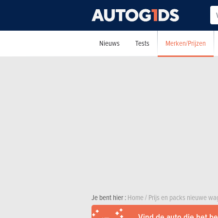
Merken/Prijzen
Nieuws
Tests
Je bent hier :
Home
/
Prijs en packs nieuwe w
Vind de auto die het bes