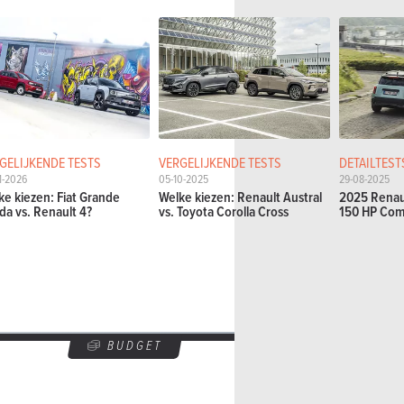
GELIJKENDE TESTS
VERGELIJKENDE TESTS
DETAILTEST
1-2026
05-10-2025
29-08-2025
ke kiezen: Fiat Grande
Welke kiezen: Renault Austral
2025 Renaul
da vs. Renault 4?
vs. Toyota Corolla Cross
150 HP Comf
BUDGET