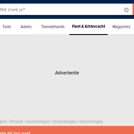
Fleet & lichtevracht
Tools
Advies
Tweedehands
Magazines
agens
/
Renault
/
Grand Kangoo
/
Grand Kangoo
/
Grand Kangoo
te bij jou past