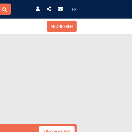
FR
ABONNEREN
> Ik doe de test