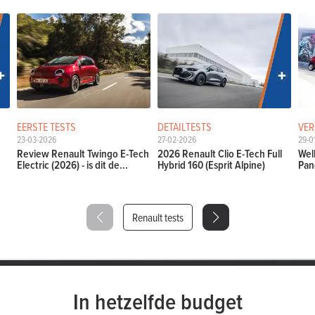
EERSTE TESTS
DETAILTESTS
VER
23-03-2026
27-02-2026
29-0
Review Renault Twingo E-Tech
2026 Renault Clio E-Tech Full
Wel
.
Electric (2026) - is dit de...
Hybrid 160 (Esprit Alpine)
Pan
Renault tests
In hetzelfde budget