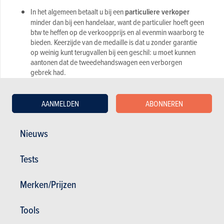
In het algemeen betaalt u bij een
particuliere verkoper
minder dan bij een handelaar, want de particulier hoeft geen
btw te heffen op de verkoopprijs en al evenmin waarborg te
bieden. Keerzijde van de medaille is dat u zonder garantie
op weinig kunt terugvallen bij een geschil: u moet kunnen
aantonen dat de tweedehandswagen een verborgen
gebrek had.
Bij een
professionele verkoper
liggen de prijzen vaak
hoger, maar de wet vermeldt wel een verplichte waarborg
AANMELDEN
ABONNEREN
van 12 maanden voor fysieke personen die een
tweedehandsauto kopen voor privégebruik. Controleer
ook steeds of de garage een door Federauto erkende
Nieuws
verkoper is. Die werkt met een verkoopcontract dat de
koper beschermt.
Tests
Nuttige link:
Hier vindt u de lijst met door
Traxio erkende
verkopers
.
Merken/Prijzen
Tools
Tweedehandswagens met kwaliteitslabel van het