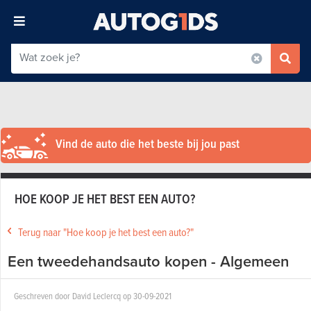
Vind de auto die het beste bij jou past
HOE KOOP JE HET BEST EEN AUTO?
Terug naar "Hoe koop je het best een auto?"
Een tweedehandsauto kopen - Algemeen
Geschreven door David Leclercq op 30-09-2021