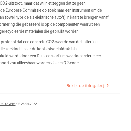
 CO2-uitstoot, maar dat wil niet zeggen dat ze geen
 de Europese Commissie op zoek naar een instrument om de
an zowel hybride als elektrische auto's) in kaart te brengen vanaf
normering die gebaseerd is op de componenten waaruit een
gerecycleerde materialen die gebruikt worden.
n protocol dat een concrete CO2-waarde van de batterijen
die zoektocht naar de koolstofvoetafdruk is het
ikkeld wordt door een Duits consortium waartoe onder meer
poort zou uitleesbaar worden via een QR-code.
Bekijk de fotogalerij
RIC KEVERS
OP
25-04-2022