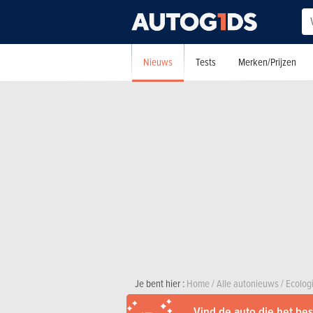
Nieuws
Tests
Merken/Prijzen
Je bent hier :
Home
/
Alle autonieuws
/
Ecolog
Vind de auto die het best