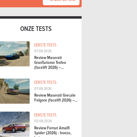
ONZE TESTS
EERSTE TESTS
07-08-2026
Review Maserati
GranTurismo Trofeo
(facelift 2026) –...
EERSTE TESTS
07-08-2026
Review Maserati Grecale
Folgore (facelift 2026) –...
EERSTE TESTS
05-08-2026
Review Ferrari Amalfi
Spider (2026) - hoezo,