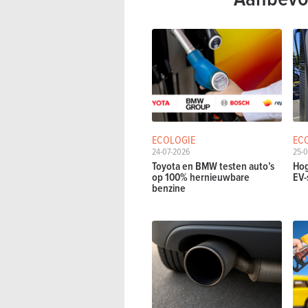
ECOLOGIE
EC
24-07-2026
25-
Toyota en BMW testen auto’s
Hog
op 100% hernieuwbare
EV-
benzine