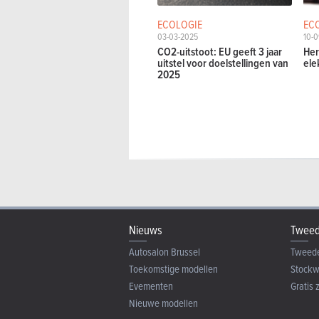
ECOLOGIE
EC
03-03-2025
10-0
CO2-uitstoot: EU geeft 3 jaar
Her
uitstel voor doelstellingen van
ele
2025
Nieuws
Tweed
Autosalon Brussel
Tweed
Toekomstige modellen
Stock
Evementen
Gratis 
Nieuwe modellen