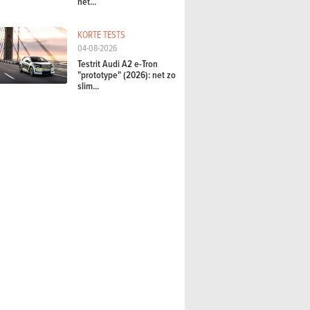
het...
KORTE TESTS
04-08-2026
Testrit Audi A2 e-Tron
"prototype" (2026): net zo
slim...