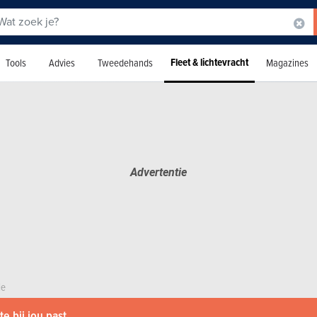
Fleet & lichtevracht
Tools
Advies
Tweedehands
Magazines
ie
e bij jou past