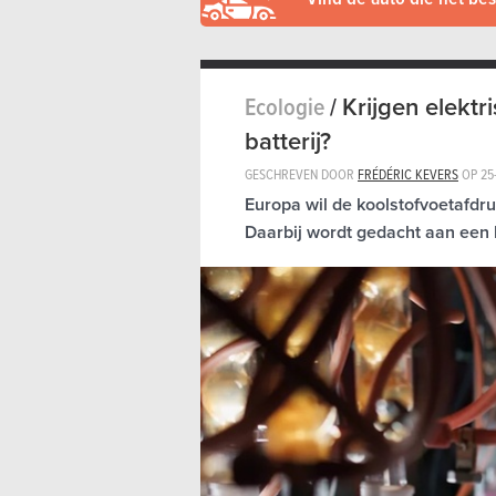
Ecologie
/
Krijgen elekt
batterij?
GESCHREVEN DOOR
FRÉDÉRIC KEVERS
OP
25
Europa wil de koolstofvoetafdru
Daarbij wordt gedacht aan een b