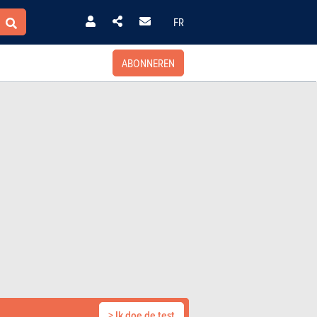
FR
ABONNEREN
> Ik doe de test