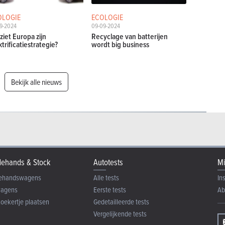
OLOGIE
ECOLOGIE
9-2024
09-09-2024
ziet Europa zijn
Recyclage van batterijen
ktrificatiestrategie?
wordt big business
Bekijk alle nieuws
ehands & Stock
Autotests
Mi
ehandswagens
Alle tests
In
wagens
Eerste tests
Ab
zoekertje plaatsen
Gedetailleerde tests
Vergelijkende tests