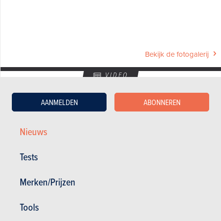
Bekijk de fotogalerij
VIDEO
Laatste aanbevolen video
AANMELDEN
ABONNEREN
Nieuws
Tests
Merken/Prijzen
GESCHREVEN DOOR TEAM AUTOGIDS OP
07-05-2026
AutoGids-redactie
Tools