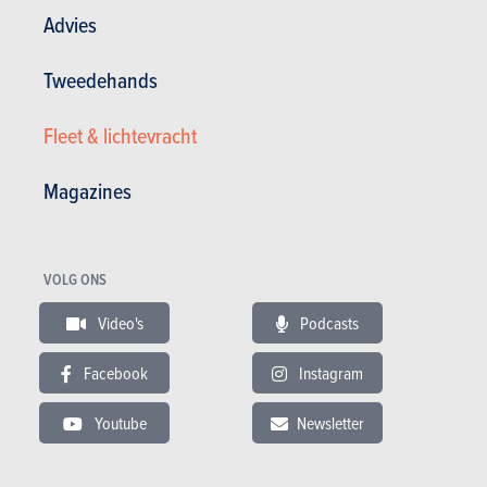
Advies
Tweedehands
Fleet & lichtevracht
Magazines
VOLG ONS
Video's
Podcasts
Facebook
Instagram
Nieuws
Mijn diensten
Youtube
Newsletter
Tweedehands & Stock
Inschrijven op de website
Abonneer u op het magazine
Autotests