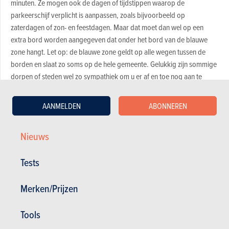
minuten. Ze mogen ook de dagen of tijdstippen waarop de
parkeerschijf verplicht is aanpassen, zoals bijvoorbeeld op
zaterdagen of zon- en feestdagen. Maar dat moet dan wel op een
extra bord worden aangegeven dat onder het bord van de blauwe
zone hangt. Let op: de blauwe zone geldt op alle wegen tussen de
borden en slaat zo soms op de hele gemeente. Gelukkig zijn sommige
dorpen of steden wel zo sympathiek om u er af en toe nog aan te
herinneren met een extra bord (en daaronder de boodschap
"herhaling").
AANMELDEN
ABONNEREN
Wanneer je je parkeert in een straat of een parking of op een plein
Nieuws
waar blauwe zone geldt, moet je de pijl op je parkeerschijf op het
streepje voor je aankomstuur zetten. Als je dus aankomt om 14 uur 12,
Tests
moet je de schijf op 14 uur 30 zetten. Om 16 uur 30 moet je 17 uur
aangeven. De schijf moet dan duidelijk zichtbaar achter de voorruit
Merken/Prijzen
worden geplaatst. Wanneer er een extra melding "uitgezonderd
bewoners" staat, mogen bewoners van de straat onbeperkt parkeren,
op voorwaarde dat ze hun bewonerskaart duidelijk zichtbaar achter
Tools
de voorruit plaatsen. Zoniet moetzen ze zich aan de beperkingen