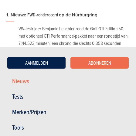
1. Nieuwe
FWD-ronderecord
op de Nürburgring
VW-testrijder Benjamin Leuchter reed de Golf GTI Edition 50
met optioneel GTI Performance-pakket naar een rondetijd van
7:44.523 minuten, een chrono die slechts 0,358 seconden
sneller is dan die van de
Civic Type-R
"Grade S" in 2023.
Maar goed, Wolfsburg heeft het doel om titel van Snelste
AANMELDEN
ABONNEREN
Voorwielaangedreven Productiewagen op de Nürbrugring te
leveren wel bereikt, natuurlijk. En daar was het hen toch om te
doen.
Nieuws
Tests
2. Dankzij optioneel
GTI Performance-pakket
Omdat bij een recordpoging zowat elke milliseconde telt,
Merken/Prijzen
kwamt de door Leuchter bestuurde VW Golf GTI Edition 50 dus
met het speciale, 4.165 euro kostende GTI Performance-pakket
Tools
dat gesmede 19-duimsvelgen met semi-slickbanden