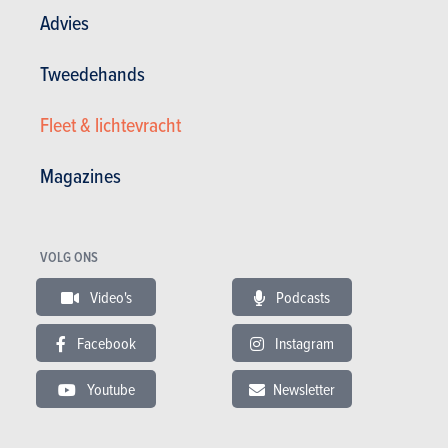
Advies
In dit artikel :
Cupra
,
Cupra Born
Tweedehands
Fleet & lichtevracht
Magazines
GESCHREVEN DOOR
FRÉDÉRIC KEVERS
OP
19-05-2022
Web Editor
VOLG ONS
Video's
Podcasts
Facebook
Instagram
Youtube
Newsletter