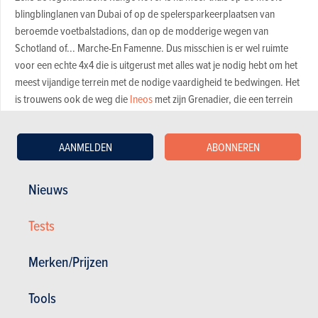
blingblinglanen van Dubai of op de spelersparkeerplaatsen van
beroemde voetbalstadions, dan op de modderige wegen van
Schotland of... Marche-En Famenne. Dus misschien is er wel ruimte
voor een echte 4x4 die is uitgerust met alles wat je nodig hebt om het
meest vijandige terrein met de nodige vaardigheid te bedwingen. Het
is trouwens ook de weg die
Ineos
met zijn Grenadier, die een terrein
inneemt dat door anderen in de steek werd gelaten. Dit is ongetwijfeld
de uitgelezen concurrent van de Ford Bronco.
AANMELDEN
ABONNEREN
Leuk
Ford Bronco
Nieuws
De look. Het uiterlijk van de Bronco past bij zijn roeping. Erg korte
Tests
overhangen, een royale bodemvrijheid (26 cm!), banden die duidelijk
zijn afgestemd op offroaden (BF Goodrich All-Terrain), een verticale
Merken/Prijzen
voorruit, kubusvormige contouren... Zelfs als je stilstaat en er alleen
maar naar kijkt, krijg je de indruk van een robuuste machine die tegen
Tools
een stootje kan.