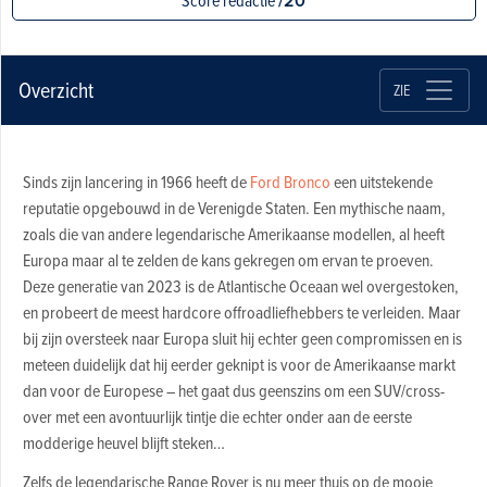
Score redactie
/20
Overzicht
ZIE
Sinds zijn lancering in 1966 heeft de
Ford Bronco
een uitstekende
reputatie opgebouwd in de Verenigde Staten. Een mythische naam,
zoals die van andere legendarische Amerikaanse modellen, al heeft
Europa maar al te zelden de kans gekregen om ervan te proeven.
Deze generatie van 2023 is de Atlantische Oceaan wel overgestoken,
en probeert de meest hardcore offroadliefhebbers te verleiden. Maar
bij zijn oversteek naar Europa sluit hij echter geen compromissen en is
meteen duidelijk dat hij eerder geknipt is voor de Amerikaanse markt
dan voor de Europese – het gaat dus geenszins om een SUV/cross-
over met een avontuurlijk tintje die echter onder aan de eerste
modderige heuvel blijft steken…
Zelfs de legendarische Range Rover is nu meer thuis op de mooie