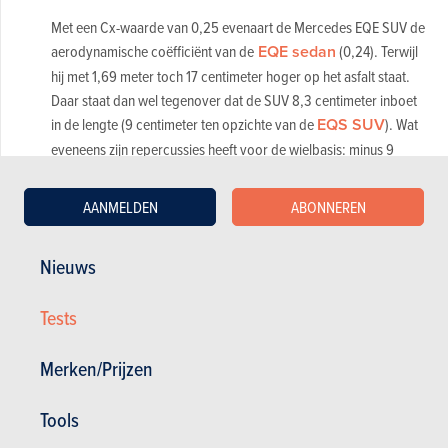
Met een Cx-waarde van 0,25 evenaart de Mercedes EQE SUV de
aerodynamische coëfficiënt van de
EQE sedan
(0,24). Terwijl
hij met 1,69 meter toch 17 centimeter hoger op het asfalt staat.
Daar staat dan wel tegenover dat de SUV 8,3 centimeter inboet
in de lengte (9 centimeter ten opzichte van de
EQS SUV
). Wat
eveneens zijn repercussies heeft voor de wielbasis: minus 9
centimeter daar. Toch zegt Mercedes dat die inkorting niet ten
koste gaat van het praktische gemak.
AANMELDEN
ABONNEREN
Leuk weetje: ondanks wat je zou denken, verbeteren de
optionele treeplanken de aerodynamica. Ze houden de rijwind
Nieuws
namelijk verder weg van de koets. Ga je voor grotere velgen,
dan keert het verhaal om. Met de optionele 22-duimers stijgt de
Tests
Cx-waarde zelfs tot 0,27. Het hoeft allicht niet gezegd dat dat zijn
invloed heeft op het rijbereik.
Merken/Prijzen
Tools