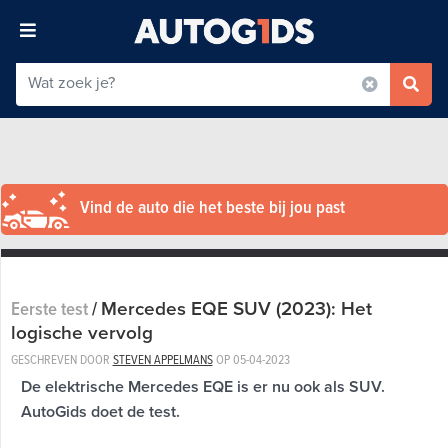
Vind de auto die het beste bij jou past
Mercedes EQE SUV (2023): Het
Eerste test
/
logische vervolg
GESCHREVEN DOOR
STEVEN APPELMANS
OP
05-04-2023
De elektrische Mercedes EQE is er nu ook als SUV.
AutoGids doet de test.