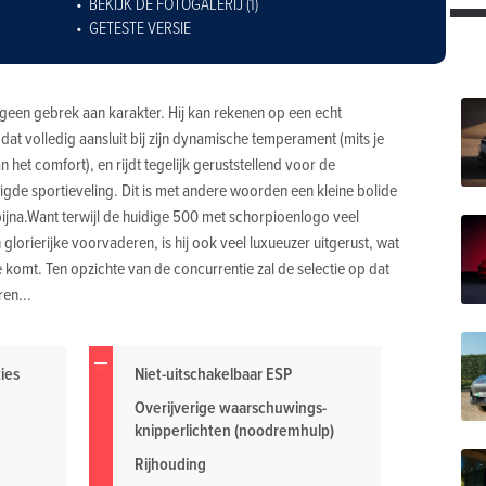
BEKIJK DE FOTOGALERIJ (1)
GETESTE VERSIE
r geen gebrek aan karakter. Hij kan rekenen op een echt
t volledig aansluit bij zijn dynamische temperament (mits je
 het comfort), en rijdt tegelijk geruststellend voor de
gde sportieveling. Dit is met andere woorden een kleine bolide
h bijna.Want terwijl de huidige 500 met schorpioenlogo veel
lorierijke voorvaderen, is hij ook veel luxueuzer uitgerust, wat
ede komt. Ten opzichte van de concurrentie zal de selectie op dat
ren...
ies
Niet-uitschakelbaar ESP
Overijverige waarschuwings-
knipperlichten (noodremhulp)
Rijhouding