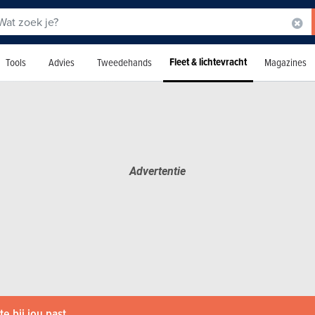
Fleet & lichtevracht
Tools
Advies
Tweedehands
Magazines
e bij jou past