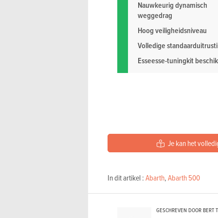
Nauwkeurig dynamisch
weggedrag
Hoog veiligheidsniveau
Volledige standaarduitrust
Esseesse-tuningkit beschi
Je kan het volledi
In dit artikel :
Abarth
,
Abarth 500
GESCHREVEN DOOR BERT 