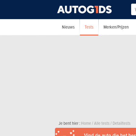
Tests
Nieuws
Merken/Prijzen
Je bent hier :
Home
/
Alle tests
/
Detailtests
Vind de auto die het best