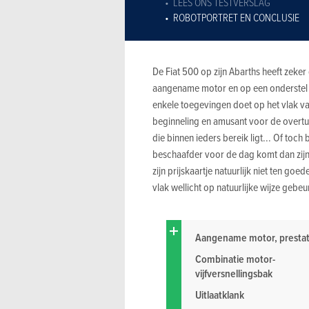
LEES ONS TESTVERSLAG
ROBOTPORTRET EN CONCLUSIE
De Fiat 500 op zijn Abarths heeft zeke
aangename motor en op een onderstel da
enkele toegevingen doet op het vlak van
beginneling en amusant voor de overtui
die binnen ieders bereik ligt... Of toc
beschaafder voor de dag komt dan zijn g
zijn prijskaartje natuurlijk niet ten go
vlak wellicht op natuurlijke wijze gebeu
Aangename motor, prestat
Combinatie motor-
vijfversnellingsbak
Uitlaatklank