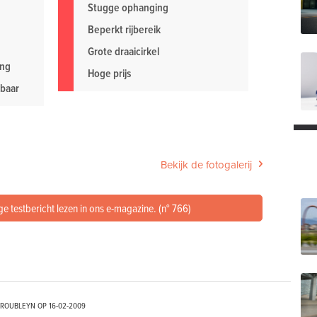
Stugge ophanging
Beperkt rijbereik
Grote draaicirkel
ing
Hoge prijs
kbaar
Bekijk de fotogalerij
ge testbericht lezen in ons e-magazine. (n° 766)
TROUBLEYN OP
16-02-2009