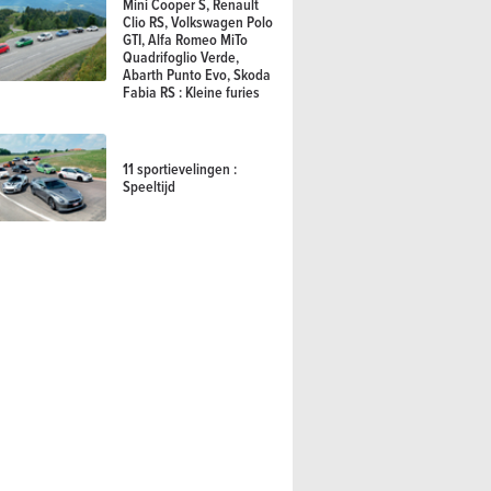
Mini Cooper S, Renault
Clio RS, Volkswagen Polo
GTI, Alfa Romeo MiTo
Quadrifoglio Verde,
Abarth Punto Evo, Skoda
Fabia RS : Kleine furies
11 sportievelingen :
Speeltijd
ass 4xe (2026) - alsnog