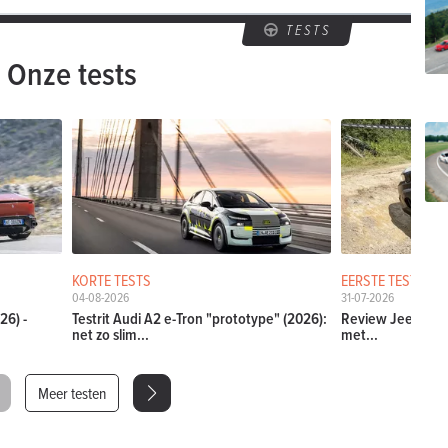
TESTS
Onze tests
KORTE TESTS
EERSTE TESTS
04-08-2026
31-07-2026
26) -
Testrit Audi A2 e-Tron "prototype" (2026):
Review Jeep Comp
net zo slim...
met...
Meer testen