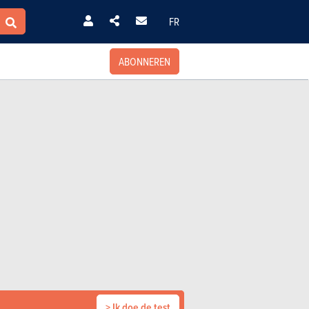
FR
ABONNEREN
> Ik doe de test