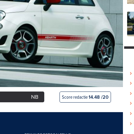
NB
Score redactie
14.48 /20