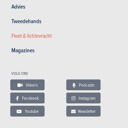
Advies
Slechts vier zitplaatsen
Hoog gewicht
Tweedehands
Moeilijk te sluiten deuren
Fleet & lichtevracht
Magazines
Bekijk de fotogalerij
Magazine kopen (n° 974)
VOLG ONS
Video's
Podcasts
In dit artikel :
Porsche
,
Porsche Panamera
Facebook
Instagram
Youtube
Newsletter