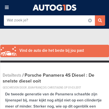
Vind de auto die het beste bij jou past
Porsche Panamera 4S Diesel : De
Detailtests
/
snelste diesel ooit
GESCHREVEN DOOR JEAN-FRANÇOIS CHRISTIAENS OP
01-03-2017
De tweede generatie van de Panamera schaafde zijn
lijnenspel bij, maar kijkt nog altijd niet op een cilindertje
meer of minder. Sterker nog, wie op dit ogenblik een