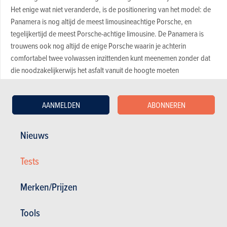
Het enige wat niet veranderde, is de positionering van het model: de
Panamera is nog altijd de meest limousineachtige Porsche, en
tegelijkertijd de meest Porsche-achtige limousine. De Panamera is
trouwens ook nog altijd de enige Porsche waarin je achterin
comfortabel twee volwassen inzittenden kunt meenemen zonder dat
die noodzakelijkerwijs het asfalt vanuit de hoogte moeten
aanschouwen.
AANMELDEN
ABONNEREN
Erg hoogstaande rijdynamiek
Rijcomfort gevrijwaard
Nieuws
Rijhouding
Explosieve motor
Tests
Verbruik bij rustige rijstijl
Merken/Prijzen
Hoge prijs, talloze opties
Tools
Niet beschikbaar als Executive