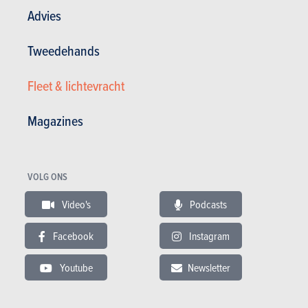
In hetzelfde budget
Advies
Tweedehands
Fleet & lichtevracht
Magazines
VOLG ONS
Video's
Podcasts
KIA PICANTO
RENAU
Facebook
Instagram
Catalogusprijs
Catalo
vanaf € 21.890
vanaf 
Youtube
Newsletter