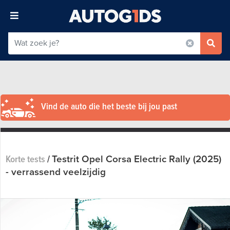
Vind de auto die het beste bij jou past
Testrit Opel Corsa Electric Rally (2025)
Korte tests
/
- verrassend veelzijdig