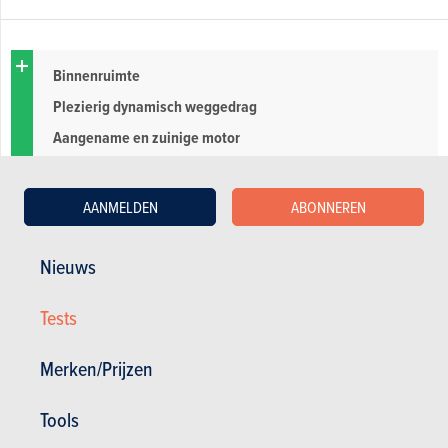
Binnenruimte
Plezierig dynamisch weggedrag
Aangename en zuinige motor
Algemeen rijcomfort, geluiddemping
Royale koffer
AANMELDEN
ABONNEREN
Rijbereik
Nieuws
Hoogteverschil koffervloer-drempel
Tests
Gebrek aan opbergmogelijkheden
Weinig communicatief en soms zwaar stuur
Merken/Prijzen
Grote draaicirkel
Tools
Hoge prijzen