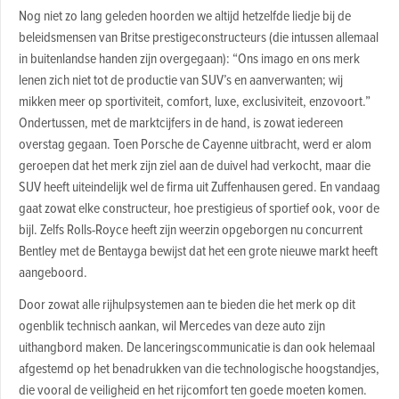
Nog niet zo lang geleden hoorden we altijd hetzelfde liedje bij de
beleidsmensen van Britse prestigeconstructeurs (die intussen allemaal
in buitenlandse handen zijn overgegaan): “Ons imago en ons merk
lenen zich niet tot de productie van SUV’s en aanverwanten; wij
mikken meer op sportiviteit, comfort, luxe, exclusiviteit, enzovoort.”
Ondertussen, met de marktcijfers in de hand, is zowat iedereen
overstag gegaan. Toen Porsche de Cayenne uitbracht, werd er alom
geroepen dat het merk zijn ziel aan de duivel had verkocht, maar die
SUV heeft uiteindelijk wel de firma uit Zuffenhausen gered. En vandaag
gaat zowat elke constructeur, hoe prestigieus of sportief ook, voor de
bijl. Zelfs Rolls-Royce heeft zijn weerzin opgeborgen nu concurrent
Bentley met de Bentayga bewijst dat het een grote nieuwe markt heeft
aangeboord.
Door zowat alle rijhulpsystemen aan te bieden die het merk op dit
ogenblik technisch aankan, wil Mercedes van deze auto zijn
uithangbord maken. De lanceringscommunicatie is dan ook helemaal
afgestemd op het benadrukken van die technologische hoogstandjes,
die vooral de veiligheid en het rijcomfort ten goede moeten komen.