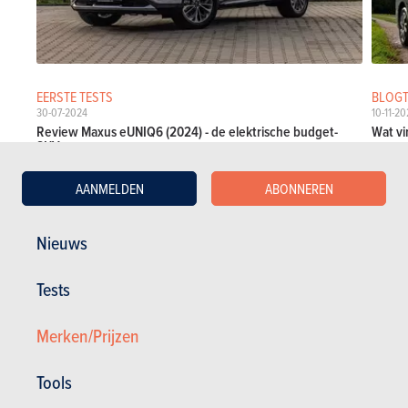
EERSTE TESTS
BLOGT
30-07-2024
10-11-20
Review Maxus eUNIQ6 (2024) - de elektrische budget-
Wat vi
SUV...
AANMELDEN
ABONNEREN
Maxus tests
Nieuws
NIEUWS
MAXUS
Tests
Aanbevolen nieuwsberichten
Merken/Prijzen
Tools