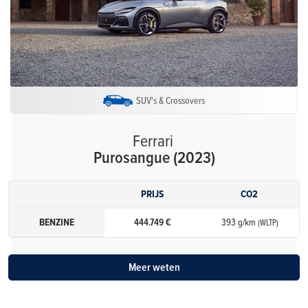
SUV's & Crossovers
Ferrari
Purosangue (2023)
PRIJS
CO2
BENZINE
444.749 €
393 g/km
(WLTP)
Meer weten