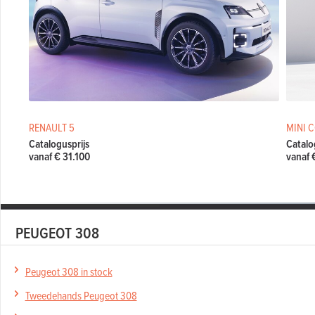
RENAULT 5
MINI 
Catalogusprijs
Catalo
vanaf € 31.100
vanaf 
PEUGEOT 308
Peugeot 308 in stock
Tweedehands Peugeot 308