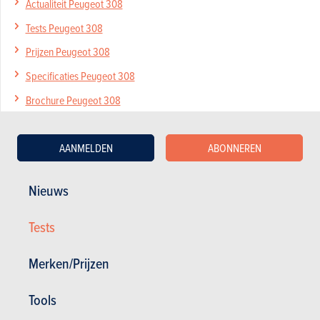
Actualiteit Peugeot 308
Tests Peugeot 308
Prijzen Peugeot 308
Specificaties Peugeot 308
Brochure Peugeot 308
AANMELDEN
ABONNEREN
Nieuws
Mijn diensten
Nieuws
Tweedehands & Stock
Inschrijven op de website
Abonneer u op het magazine
Tests
Autotests
Contact
Merken/Prijzen
©2026 Produpress NV | Over ProduPress |
Privacybeleid
|
Algemene voorwaarden
|
Intellectuele eigendomsrechten
Tools
Produpress, een merk van de groep: