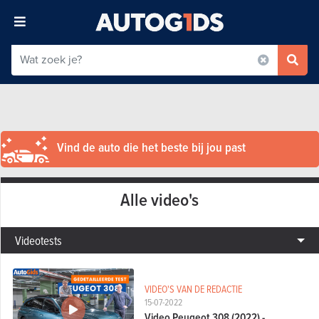
Vind de auto die het beste bij jou past
Alle video's
Videotests
VIDEO'S VAN DE REDACTIE
15-07-2022
Video Peugeot 308 (2022) -