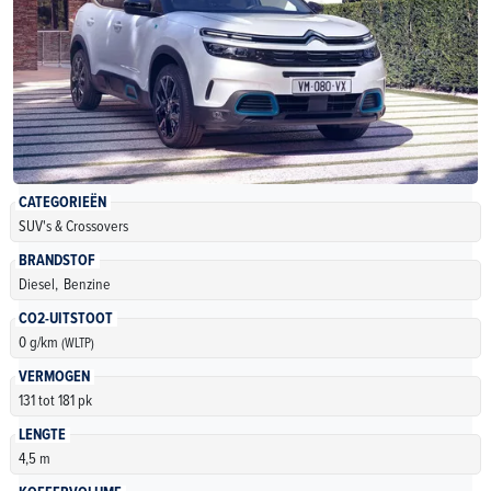
CATEGORIEËN
SUV's & Crossovers
BRANDSTOF
Diesel,
Benzine
CO2-UITSTOOT
0 g/km
(WLTP)
VERMOGEN
131 tot 181 pk
LENGTE
4,5 m