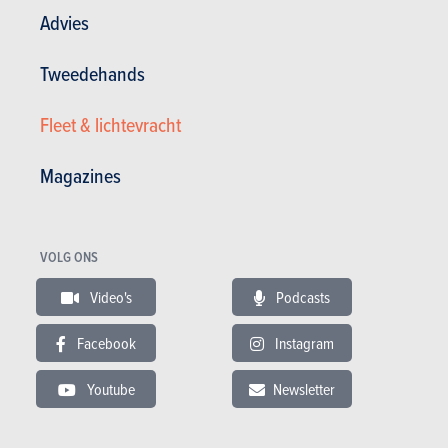
Advies
Tweedehands
Fleet & lichtevracht
TESTS
HYUNDAI IONIQ 5
Magazines
Onze tests
VOLG ONS
Video's
Podcasts
Facebook
Instagram
Youtube
Newsletter