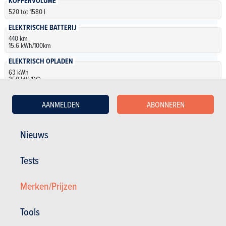
KOFFERVOLUME
520 tot 1580 l
ELEKTRISCHE BATTERIJ
440 km
15.6 kWh/100km
ELEKTRISCH OPLADEN
63 kWh
350 kW (DC)
AANMELDEN
ABONNEREN
Elektrisch
Nieuws
Hyundai Ioniq 5 63kWh Core Plus N Line
Tests
NB
| Specificaties
Automatisch
170 pk
440 km • 15.6
Merken/Prijzen
kWh/100km
63 kWh • 350 kW (DC)
5 deuren
5 zitplaatsen
Tools