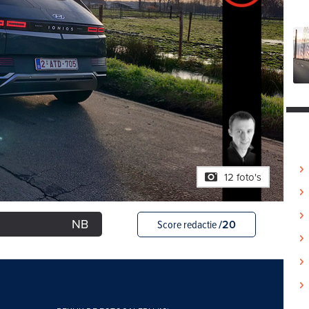
12 foto's
NB
Score redactie
/20