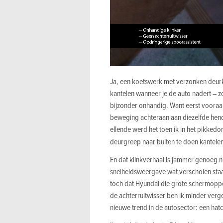
Ja, een koetswerk met verzonken deurkl
kantelen wanneer je de auto nadert – z
bijzonder onhandig. Want eerst vooraa
beweging achteraan aan diezelfde hend
ellende werd het toen ik in het pikkedo
deurgreep naar buiten te doen kantelen
En dat klinkverhaal is jammer genoeg n
snelheidsweergave wat verscholen staat 
toch dat Hyundai die grote schermoppe
de achterruitwisser ben ik minder vergev
nieuwe trend in de autosector: een ha