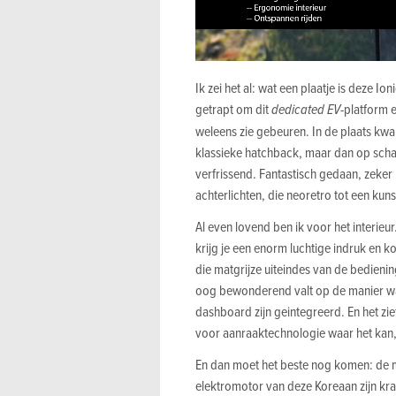
Ik zei het al: wat een plaatje is deze Io
getrapt om dit
dedicated EV
-platform 
weleens zie gebeuren. In de plaats kwa
klassieke hatchback, maar dan op schaal
verfrissend. Fantastisch gedaan, zeke
achterlichten, die neoretro tot een kuns
Al even lovend ben ik voor het interi
krijg je een enorm luchtige indruk en k
die matgrijze uiteindes van de bedieni
oog bewonderend valt op de manier waa
dashboard zijn geintegreerd. En het ziet
voor aanraaktechnologie waar het kan
En dan moet het beste nog komen: de m
elektromotor van deze Koreaan zijn krac