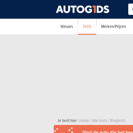
Tests
Nieuws
Merken/Prijzen
Je bent hier :
Home
/
Alle tests
/
Blogtests
Vind de auto die het best