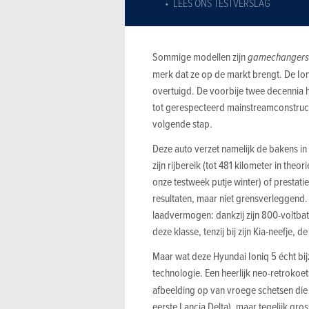
LEES ONS TESTVERSLAG
Sommige modellen zijn
gamechangers
merk dat ze op de markt brengt. De Ion
overtuigd. De voorbije twee decennia
tot gerespecteerd mainstreamconstructeu
volgende stap.
Deze auto verzet namelijk de bakens in z
zijn rijbereik (tot 481 kilometer in the
onze testweek putje winter) of prestatie
resultaten, maar niet grensverleggend.
laadvermogen: dankzij zijn 800-voltbat
deze klasse, tenzij bij zijn Kia-neefje, d
Maar wat deze Hyundai Ioniq 5 écht bij
technologie. Een heerlijk neo-retrokoe
afbeelding op van vroege schetsen die 
eerste Lancia Delta), maar tegelijk gro