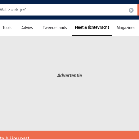
Fleet & lichtevracht
Tools
Advies
Tweedehands
Magazines
e bij jou past