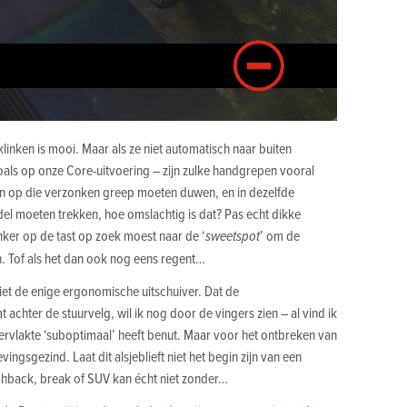
inken is mooi. Maar als ze niet automatisch naar buiten
oals op onze Core-uitvoering – zijn zulke handgrepen vooral
n op die verzonken greep moeten duwen, en in dezelfde
el moeten trekken, hoe omslachtig is dat? Pas echt dikke
nker op de tast op zoek moest naar de ‘
sweetspot
’ om de
. Tof als het dan ook nog eens regent…
iet de enige ergonomische uitschuiver. Dat de
achter de stuurvelg, wil ik nog door de vingers zien – al vind ik
rvlakte ‘suboptimaal’ heeft benut. Maar voor het ontbreken van
ingsgezind. Laat dit alsjeblieft niet het begin zijn van een
tchback, break of SUV kan écht niet zonder…