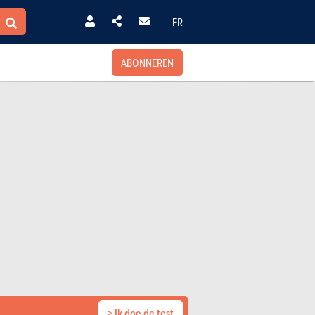
FR
ABONNEREN
> Ik doe de test