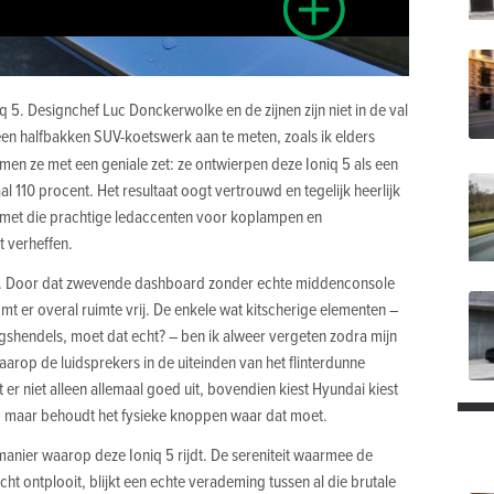
niq 5. Designchef Luc Donckerwolke en de zijnen zijn niet in de val
een halfbakken SUV-koetswerk aan te meten, zoals ik elders
men ze met een geniale zet: ze ontwierpen deze Ioniq 5 als een
 110 procent. Het resultaat oogt vertrouwd en tegelijk heerlijk
r met die prachtige ledaccenten voor koplampen en
t verheffen.
eur. Door dat zwevende dashboard zonder echte middenconsole
omt er overal ruimte vrij. De enkele wat kitscherige elementen –
ngshendels, moet dat echt? – ben ik alweer vergeten zodra mijn
rop de luidsprekers in de uiteinden van het flinterdunne
 er niet alleen allemaal goed uit, bovendien kiest Hyundai kiest
, maar behoudt het fysieke knoppen waar dat moet.
anier waarop deze Ioniq 5 rijdt. De sereniteit waarmee de
ht ontplooit, blijkt een echte verademing tussen al die brutale