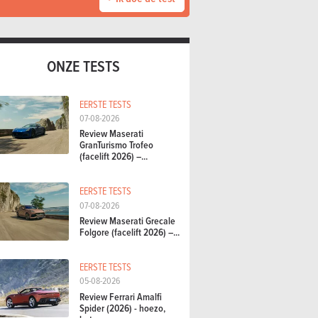
ONZE TESTS
EERSTE TESTS
07-08-2026
Review Maserati
GranTurismo Trofeo
(facelift 2026) –...
EERSTE TESTS
07-08-2026
Review Maserati Grecale
Folgore (facelift 2026) –...
EERSTE TESTS
05-08-2026
Review Ferrari Amalfi
Spider (2026) - hoezo,