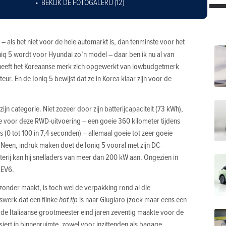
BEKIJK DE FOTOGALERIJ (12)
– als het niet voor de hele automarkt is, dan tenminste voor het
iq 5 wordt voor Hyundai zo’n model – daar ben ik nu al van
 heeft het Koreaanse merk zich opgewerkt van lowbudgetmerk
r. En de Ioniq 5 bewijst dat ze in Korea klaar zijn voor de
ijn categorie. Niet zozeer door zijn batterijcapaciteit (73 kWh),
orie voor deze RWD-uitvoering – een goeie 360 kilometer tijdens
s (0 tot 100 in 7,4 seconden) – allemaal goeie tot zeer goeie
 Neen, indruk maken doet de Ioniq 5 vooral met zijn DC-
terij kan hij snelladers van meer dan 200 kW aan. Ongezien in
e EV6.
zonder maakt, is toch wel de verpakking rond al die
tswerk dat een flinke
hat tip
is naar Giugiaro (zoek maar eens een
de Italiaanse grootmeester eind jaren zeventig maakte voor de
ssiert in binnenruimte, zowel voor inzittenden als bagage.