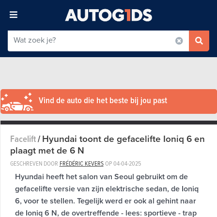
Vind de auto die het beste bij jou past
Hyundai toont de gefacelifte Ioniq 6 en
Facelift
/
plaagt met de 6 N
GESCHREVEN DOOR
FRÉDÉRIC KEVERS
OP
04-04-2025
Hyundai heeft het salon van Seoul gebruikt om de
gefacelifte versie van zijn elektrische sedan, de Ioniq
6, voor te stellen. Tegelijk werd er ook al gehint naar
de Ioniq 6 N, de overtreffende - lees: sportieve - trap