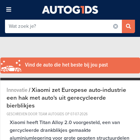
Vind de auto die het beste bij jou past
Xiaomi zet Europese auto-industrie
Innovatie
/
een hak met auto's uit gerecycleerde
bierblikjes
GESCHREVEN DOOR TEAM AUTOGIDS OP
07-07-2026
Xiaomi heeft Titan Alloy 2.0 voorgesteld, een van
gercycleerde drankblikjes gemaakte
aluminiumlegering voor grote gegoten structuurdelen