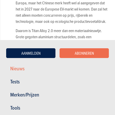
Europa, maar het Chinese merk heeft wel al aangegeven dat
het in 2027 naar de Europese EV-markt wil komen. Dan zal het
niet alleen moeten concurreren op prijs, rijbereik en
technologie, maar ook op ecologische productievoetafdruk.
Daarom is Titan Alloy 2.0 meer dan een materiaalnieuwtje.
Grote gegoten aluminium structuurdelen, zoals een
achterbodem, bepalen mee de kosten, het gewicht en de CO2-
impact van een elektrische auto. Als Xiaomi daar effectief met
AANMELDEN
ABONNEREN
volledig gerecycleerd aluminium kan werken, wordt dat een
argument in een markt waar levenscyclusuitstoot steeds vaker
meetelt.
Nieuws
Wel is de Europese context iets genuanceerder dan vaak wordt
Tests
voorgesteld. Het Carbon Border Adjustment Mechanism, of
CBAM, geldt vandaag in eerste instantie voor onder meer
Merken/Prijzen
aluminium, staal, cement, meststoffen, elektriciteit en waterstof.
Complete auto’s vallen momenteel niet rechtstreeks onder die
Tools
lijst, al kan de CO2-impact van materialen wel indirect
belangrijker worden voor autofabrikanten en toeleveranciers.