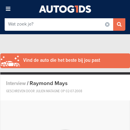
Vind de auto die het beste bij jou past
Raymond Mays
Interview
/
GESCHREVEN DOOR JULIEN MATAGNE OP
02-07-2008