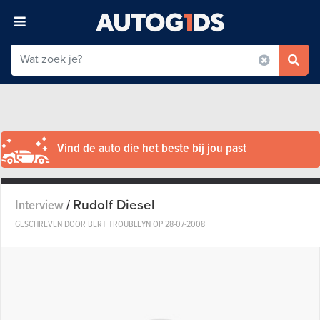
Vind de auto die het beste bij jou past
Rudolf Diesel
Interview
/
GESCHREVEN DOOR BERT TROUBLEYN OP
28-07-2008