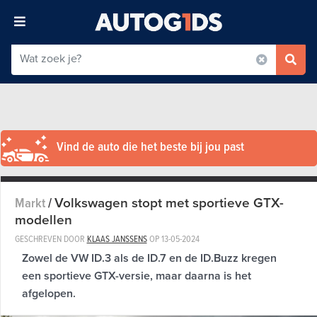
Vind de auto die het beste bij jou past
Volkswagen stopt met sportieve GTX-
Markt
/
modellen
GESCHREVEN DOOR
KLAAS JANSSENS
OP
13-05-2024
Zowel de VW ID.3 als de ID.7 en de ID.Buzz kregen
een sportieve GTX-versie, maar daarna is het
afgelopen.