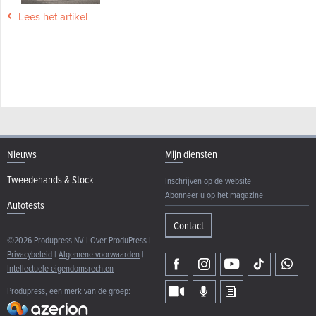
Lees het artikel
Nieuws
Mijn diensten
Tweedehands & Stock
Inschrijven op de website
Abonneer u op het magazine
Autotests
Contact
©2026 Produpress NV | Over ProduPress |
Privacybeleid
|
Algemene voorwaarden
|
Intellectuele eigendomsrechten
Produpress, een merk van de groep: