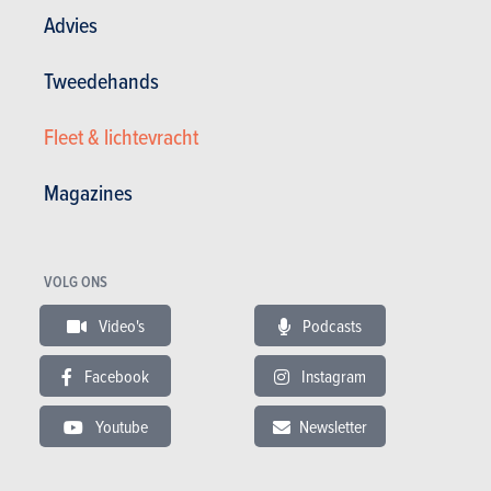
Advies
2. Gebaseerd op de Ferrari F8 Spider
Tweedehands
Het Special Project-programma vertrekt vanuit een bestaand
Ferrari-model dat helemaal naar de wensen van de
toekomstige eigenaar wordt gemodelleerd. De HC25 baseert
Fleet & lichtevracht
zich op de al
wat oudere F8
Spider, een technische basis
die met een uniek koetswerk wordt bedacht. Met veel zwarte
Magazines
designelementen en opvallen ranke lichtblokken.
VOLG ONS
Video's
Podcasts
Facebook
Instagram
Youtube
Newsletter