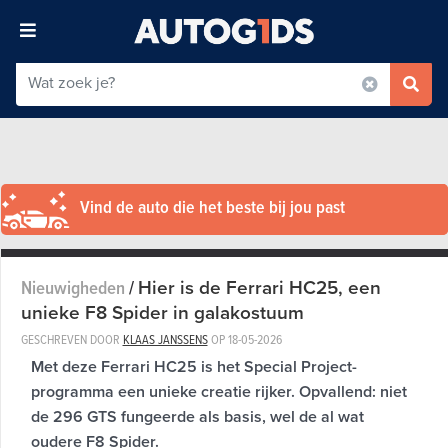
Vind de auto die het beste bij jou past
Hier is de Ferrari HC25, een
Nieuwigheden
/
unieke F8 Spider in galakostuum
GESCHREVEN DOOR
KLAAS JANSSENS
OP
18-05-2026
Met deze Ferrari HC25 is het Special Project-
programma een unieke creatie rijker. Opvallend: niet
de 296 GTS fungeerde als basis, wel de al wat
oudere F8 Spider.