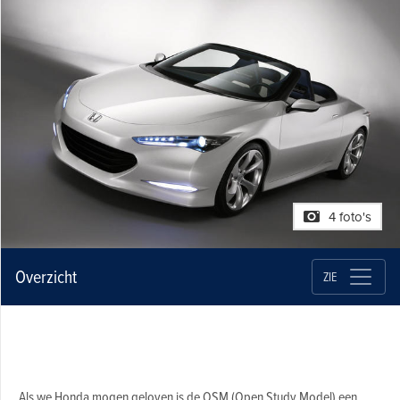
4 foto's
Overzicht
ZIE
Als we Honda mogen geloven is de OSM (Open Study Model) een