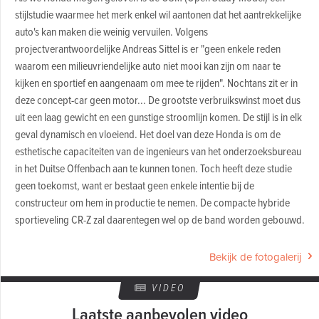
stijlstudie waarmee het merk enkel wil aantonen dat het aantrekkelijke
auto's kan maken die weinig vervuilen. Volgens
projectverantwoordelijke Andreas Sittel is er "geen enkele reden
waarom een milieuvriendelijke auto niet mooi kan zijn om naar te
kijken en sportief en aangenaam om mee te rijden". Nochtans zit er in
deze concept-car geen motor... De grootste verbruikswinst moet dus
uit een laag gewicht en een gunstige stroomlijn komen. De stijl is in elk
geval dynamisch en vloeiend. Het doel van deze Honda is om de
esthetische capaciteiten van de ingenieurs van het onderzoeksbureau
in het Duitse Offenbach aan te kunnen tonen. Toch heeft deze studie
geen toekomst, want er bestaat geen enkele intentie bij de
constructeur om hem in productie te nemen. De compacte hybride
sportieveling CR-Z zal daarentegen wel op de band worden gebouwd.
Bekijk de fotogalerij
VIDEO
Laatste aanbevolen video