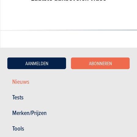
GESCHREVEN DOOR OLIVIER DUQUESNE OP
23-07-2008
AANMELDEN
ABONNEREN
Web Editor - Specialist Advice
Nieuws
Tests
Merken/Prijzen
Tools