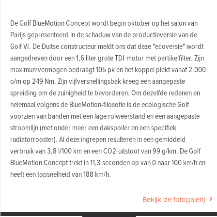
De Golf BlueMotion Concept wordt begin oktober op het salon van
Parijs gepresenteerd in de schaduw van de productieversie van de
Golf VI. De Duitse constructeur meldt ons dat deze "ecoversie" wordt
aangedreven door een 1,6 liter grote TDI-motor met partikelfilter. Zijn
maximumvermogen bedraagt 105 pk en het koppel piekt vanaf 2.000
o/m op 249 Nm. Zijn vijfversnellingsbak kreeg een aangepaste
spreiding om de zuinigheid te bevorderen. Om dezelfde redenen en
helemaal volgens de BlueMotion-filosofie is de ecologische Golf
voorzien van banden met een lage rolweerstand en een aangepaste
stroomlijn (met onder meer een dakspoiler en een specifiek
radiatorrooster). Al deze ingrepen resulteren in een gemiddeld
verbruik van 3,8 l/100 km en een CO2-uitstoot van 99 g/km. De Golf
BlueMotion Concept trekt in 11,3 seconden op van 0 naar 100 km/h en
heeft een topsnelheid van 188 km/h.
Bekijk de fotogalerij