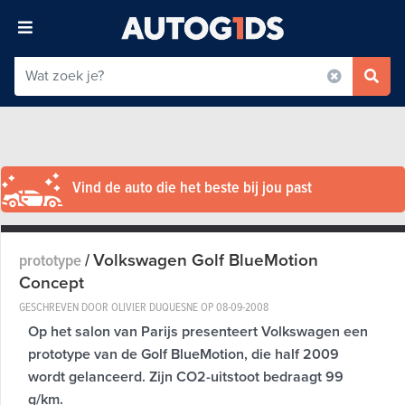
Vind de auto die het beste bij jou past
Volkswagen Golf BlueMotion
prototype
/
Concept
GESCHREVEN DOOR OLIVIER DUQUESNE OP
08-09-2008
Op het salon van Parijs presenteert Volkswagen een
prototype van de Golf BlueMotion, die half 2009
wordt gelanceerd. Zijn CO2-uitstoot bedraagt 99
g/km.