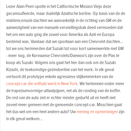
Lezer Alain Peeri spotte in het Californische Mission Viejo deze
gecamoufleerde, maar duidelijk Aziatische berline. Op basis van de de
middenconsole dachten we aanvankelijk in de richting van GM en de
aanwezigheid van een manuele versnellingsbak deed vermoeden dat
het om een auto ging die zowel voor Amerika als Azië en Europa
bestemd was. Vandaar dat we spontaan aan een Chevrolet dachten...
tot we ons herinnerden dat Suzuki tot voor kort samenwerkte met GM
- meer nog, de Koreaanse Chevrolets/Daewoo's zijn over de Plas te
koop als Suzuki. Volgens ons gaat het hier dan ook om de Suzuki
Kizashi, de toekomstige gezinsberline van het merk. In elk geval
vertoont dit prototype enkele agressieve stijlkenmerken van de
concept-car die onthuld werd in New York
. We herkennen onder meer
de trapeziumvormige uitlaatpijpen, net als de ronding van de koffer.
De rest van de auto ziet er echter minder gedurfd uit en heeft niet
zoveel meer gemeen met de genoemde concept-car. Misschien gaat
het dus wel om een heel andere auto? Uw
mening en opmerkingen
zijn
in elk geval welkom...