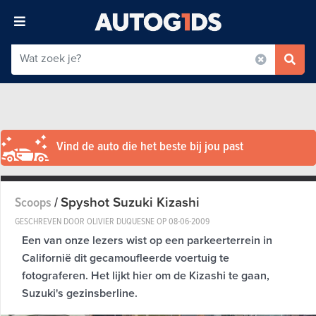
Vind de auto die het beste bij jou past
Spyshot Suzuki Kizashi
Scoops
/
GESCHREVEN DOOR OLIVIER DUQUESNE OP
08-06-2009
Een van onze lezers wist op een parkeerterrein in
Californië dit gecamoufleerde voertuig te
fotograferen. Het lijkt hier om de Kizashi te gaan,
Suzuki's gezinsberline.