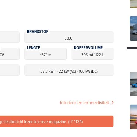
BRANDSTOF
ELEC
LENGTE
KOFFERVOLUME
 CV
4374 m
305 tot 1122 L
58.3 kWh - 22 kW (AC) - 100 kW (DC)
Interieur en connectiviteit
ge testbericht lezen in ons e-magazine. (n° 1134)