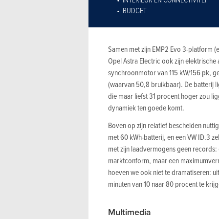
BUDGET
Samen met zijn EMP2 Evo 3-platform (
Opel Astra Electric ook zijn elektrisch
synchroonmotor van 115 kW/156 pk, ge
(waarvan 50,8 bruikbaar). De batterij li
die maar liefst 31 procent hoger zou lig
dynamiek ten goede komt.
Boven op zijn relatief bescheiden nutti
met 60 kWh-batterij, en een VW ID.3 ze
met zijn laadvermogens geen records: 
marktconform, maar een maximum­vermo
hoeven we ook niet te dramatiseren: uite
minuten van 10 naar 80 procent te krij
Multimedia