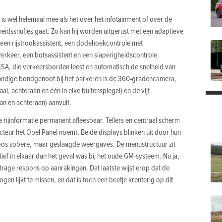
s wel helemaal mee als het over het infotainment of over de
heidssnufjes gaat. Zo kan hij worden uitgerust met een adaptieve
 een rijstrookassistent, een dodehoekcontrole met
keer, een botsassistent en een slaperigheidscontrole.
ISA, die verkeersborden leest en automatisch de snelheid van
andige bond­genoot bij het parkeren is de 360-gradencamera,
al, achteraan en één in elke buitenspiegel) en de vijf
n en achteraan) aanvult.
e rijinformatie permanent afleesbaar. Tellers en centraal scherm
ucteur het Opel Panel noemt. Beide displays blinken uit door hun
oos sobere, maar geslaagde weergaves. De menustructuur zit
tief in elkaar dan het geval was bij het oude GM-systeem. Nu ja,
t trage respons op aanrakingen. Dat laatste wijst erop dat de
en lijkt te missen, en dat is toch een beetje krenterig op dit