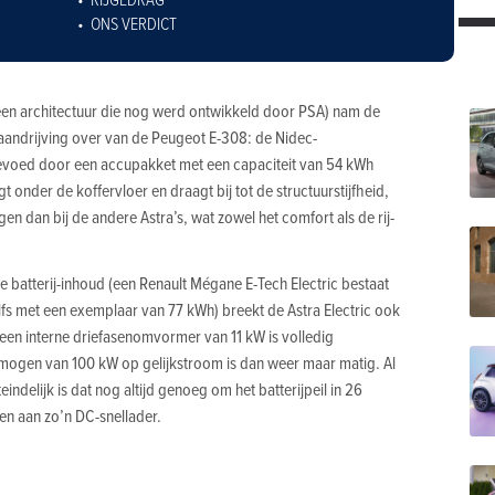
ONS VERDICT
een architectuur die nog werd ontwikkeld door PSA) nam de
e aandrijving over van de Peugeot E-308: de Nidec-
voed door een accu­pakket met een capaciteit van 54 kWh
gt onder de koffervloer en draagt bij tot de structuurstijfheid,
gen dan bij de andere Astra’s, wat zowel het comfort als de rij­
ge batterij-inhoud (een Renault Mégane E-Tech Electric bestaat
lfs met een exemplaar van 77 kWh) breekt de Astra Electric ook
een interne driefasenomvormer van 11 kW is volledig
gen van 100 kW op gelijkstroom is dan weer maar matig. Al
indelijk is dat nog altijd genoeg om het batterijpeil in 26
gen aan zo’n DC-snellader.