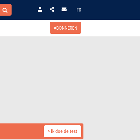
FR
ABONNEREN
> Ik doe de test