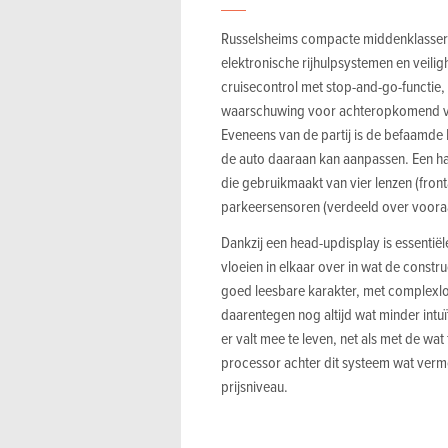
Russelsheims compacte middenklasser i
elektronische rijhulpsystemen en veilig
cruisecontrol met stop-and-go-functie,
waarschuwing voor achteropkomend ver
Eveneens van de partij is de befaamde 
de auto daaraan kan aanpassen. Een h
die gebruikmaakt van vier lenzen (fronta
parkeersensoren (verdeeld over vooraa
Dankzij een head-updisplay is essentiël
vloeien in elkaar over in wat de constr
goed leesbare karakter, met complexl
daarentegen nog altijd wat minder intuï
er valt mee te leven, net als met de wa
processor achter dit systeem wat vermog
prijsniveau.