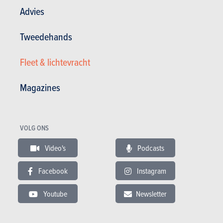
15-02-2023
DETAILTESTS
Advies
MG 4 64 kWh
(2023) - in detail
Tweedehands
De MG4 wil vooral bewijzen dat
een elektrische aandrijving niet
Fleet & lichtevracht
ten koste hoeft te gaan van
comfort, rijplezier noch...
Magazines
VOLG ONS
In dit artikel :
Opel
,
Opel Astra
Video's
Podcasts
Facebook
Instagram
Youtube
Newsletter
GESCHREVEN DOOR
FRÉDÉRIC KEVERS
OP
28-12-2023
Web Editor