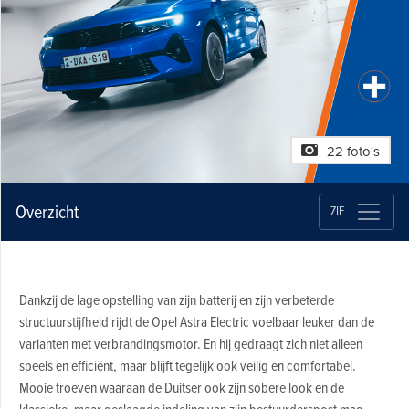
22 foto's
Overzicht
ZIE
Dankzij de lage opstelling van zijn batterij en zijn verbeterde
structuurstijfheid rijdt de Opel Astra Electric voelbaar leuker dan de
varianten met verbrandingsmotor. En hij gedraagt zich niet alleen
speels en efficiënt, maar blijft tegelijk ook veilig en comfortabel.
Mooie troeven waaraan de Duitser ook zijn sobere look en de
klassieke, maar geslaagde indeling van zijn bestuurderspost mag