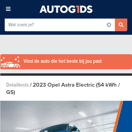
Vind de auto die het beste bij jou past
2023 Opel Astra Electric (54 kWh /
Detailtests
/
GS)