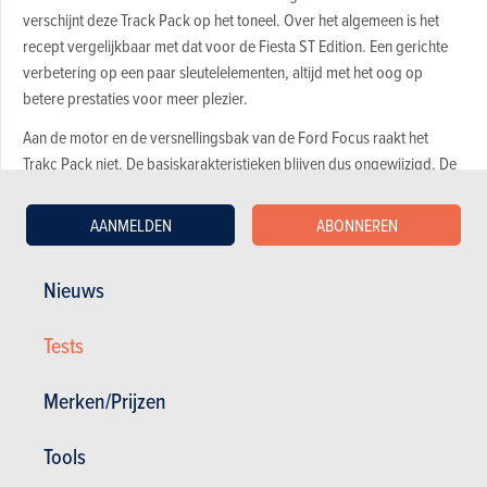
verschijnt deze Track Pack op het toneel. Over het algemeen is het
recept vergelijkbaar met dat voor de Fiesta ST Edition. Een gerichte
verbetering op een paar sleutelelementen, altijd met het oog op
betere prestaties voor meer plezier.
Aan de motor en de versnellingsbak van de Ford Focus raakt het
Trakc Pack niet. De basiskarakteristieken blijven dus ongewijzigd. De
vooruitgang komt van een ‘kit’ met KW-schokdempers die per klik
verstelbaar zijn in zowel in- als uitveren (respectievelijk 12 en 16
AANMELDEN
ABONNEREN
inkepingen), gekoppeld aan veren die 50% stugger zijn en de
rijhoogte met 10 mm verlagen, 19-duimwielen die 10% lichter zijn, de
Nieuws
grote remmen van de Mustang Mach-E (met vooraan schijven van 363
mm en vaste Brembo-klauwen met 4 zuigers) en Pirelli P Zero Corsa
Tests
semi-slicks, speciaal ontwikkeld voor de Mustang, met het label "FP",
voor Ford Performance.
Merken/Prijzen
Je mag je vooral niet vergissen, anders
eindig je met een onbestuurbare auto.
Tools
Die kit van de Ford Focus ST Track Pack wordt aangevuld met een