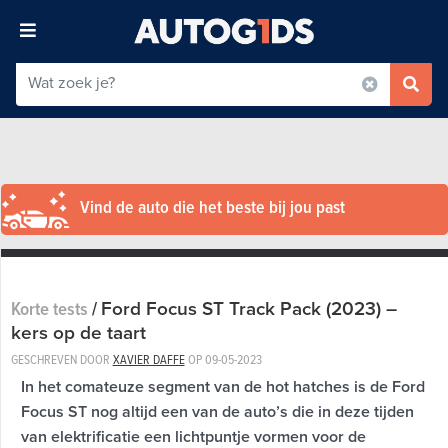
Vind de auto die het beste bij jou past
Ford Focus ST Track Pack (2023) –
Korte tests
/
kers op de taart
GESCHREVEN DOOR
XAVIER DAFFE
OP
09-05-2023
In het comateuze segment van de hot hatches is de Ford
Focus ST nog altijd een van de auto’s die in deze tijden
van elektrificatie een lichtpuntje vormen voor de