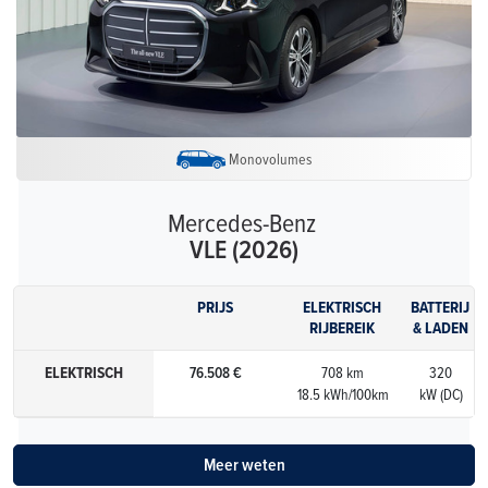
Monovolumes
Mercedes-Benz
VLE (2026)
PRIJS
ELEKTRISCH
BATTERIJ
RIJBEREIK
& LADEN
ELEKTRISCH
76.508 €
708 km
320
18.5 kWh/100km
kW (DC)
Meer weten