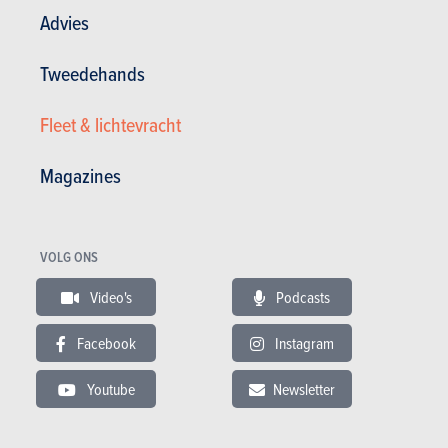
Advies
Tweedehands
Fleet & lichtevracht
SUV's & Crossovers
Magazines
Toyota
Yaris Cross (2026)
VOLG ONS
PRIJS
CO2
Video's
Podcasts
HYBRIDE
30.945 tot 40.435 €
101 tot 116 g/km
(WLTP)
BENZINE
Facebook
Instagram
Youtube
Newsletter
Meer weten