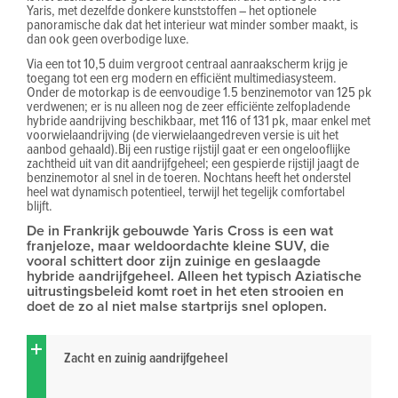
Yaris, met dezelfde donkere kunststoffen – het optionele
panoramische dak dat het interieur wat minder somber maakt, is
dan ook geen overbodige luxe.
Via een tot 10,5 duim vergroot centraal aanraakscherm krijg je
toegang tot een erg modern en efficiënt multimediasysteem.
Onder de motorkap is de eenvoudige 1.5 benzinemotor van 125 pk
verdwenen; er is nu alleen nog de zeer efficiënte zelfopladende
hybride aandrijving beschikbaar, met 116 of 131 pk, maar enkel met
voorwielaandrijving (de vierwielaangedreven versie is uit het
aanbod gehaald).Bij een rustige rijstijl gaat er een ongelooflijke
zachtheid uit van dit aandrijfgeheel; een gespierde rijstijl jaagt de
benzinemotor al snel in de toeren. Nochtans heeft het onderstel
heel wat dynamisch potentieel, terwijl het tegelijk comfortabel
blijft.
De in Frankrijk gebouwde Yaris Cross is een wat
franjeloze, maar weldoordachte kleine SUV, die
vooral schittert door zijn zuinige en geslaagde
hybride aandrijfgeheel. Alleen het typisch Aziatische
uitrustingsbeleid komt roet in het eten strooien en
doet de zo al niet malse startprijs snel oplopen.
Zacht en zuinig aandrijfgeheel