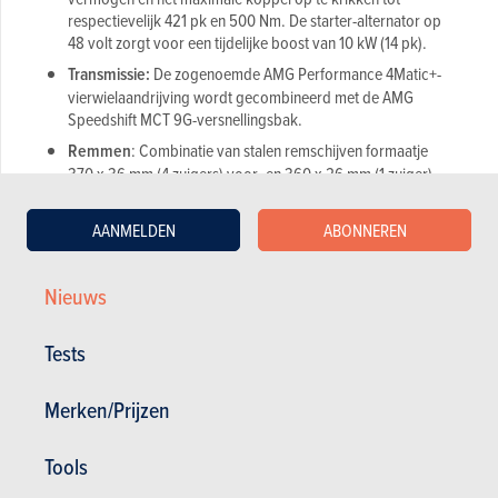
respectievelijk 421 pk en 500 Nm. De starter-alternator op
48 volt zorgt voor een tijdelijke boost van 10 kW (14 pk).
Transmissie:
De zogenoemde AMG Performance 4Matic+-
vierwielaandrijving wordt gecombineerd met de AMG
Speedshift MCT 9G-versnellingsbak.
Remmen
: Combinatie van stalen remschijven formaatje
370 x 36 mm (4 zuigers) voor- en 360 x 26 mm (1 zuiger)
achteraan.
Chassis:
AMG Ride Control-systeem met
AANMELDEN
ABONNEREN
vierwielaandrijving, instelbare demping en actieve
achterwielbesturing. Er zijn drie onderstelset-
Nieuws
upmogelijkheden (Comfort, Sport, Sport+) die aangevuld
worden door vijf AMG Dynamic Select-rijprogramma's.
Prestaties:
0 tot 100 km/u in 4,8 seconden en topsnelheid
Tests
elektronisch begrensd op 250 km/u.
Uitrusting
: De Mercedes-AMG GLC 43 4Matic wordt
Merken/Prijzen
geleverd met het AMG Black Sports Pack I en II plus het
AMG Exterior Carbon Pack I.
Tools
Leveringen
: De Mercedes-AMG GLC 43 4Matic Coupé