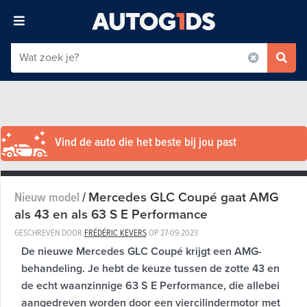
Vind de auto die het beste bij jou past
Mercedes GLC Coupé gaat AMG
Nieuw model
/
als 43 en als 63 S E Performance
GESCHREVEN DOOR
FRÉDÉRIC KEVERS
OP
27-09-2023
De nieuwe Mercedes GLC Coupé krijgt een AMG-
behandeling. Je hebt de keuze tussen de zotte 43 en
de echt waanzinnige 63 S E Performance, die allebei
aangedreven worden door een viercilindermotor met