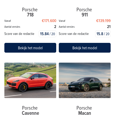
Porsche
Porsche
718
911
€171.600
€139.199
Vanaf
Vanaf
2
21
Aantal versies
Aantal versies
15.84
/
15.8
/
Score van de redactie
Score van de redactie
20
20
Bekijk het model
Bekijk het model
Porsche
Porsche
Cayenne
Macan