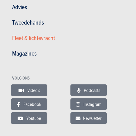
15.44
/
14.93
/
Score van de redactie
Score van de redactie
20
20
Advies
Bekijk het model
Bekijk het model
Tweedehands
Fleet & lichtevracht
Magazines
Zie oudere modellen
VOLG ONS
Video's
Podcasts
Facebook
Instagram
TESTS
PORSCHE
Youtube
Newsletter
Onze tests