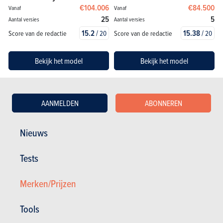
€104.006
€84.500
Vanaf
Vanaf
25
5
Aantal versies
Aantal versies
15.2
/
15.38
/
Score van de redactie
Score van de redactie
20
20
Bekijk het model
Bekijk het model
AANMELDEN
ABONNEREN
Nieuws
Tests
Porsche
Porsche
Merken/Prijzen
Panamera
Taycan
€119.207
€104.932
Vanaf
Vanaf
Tools
9
22
Aantal versies
Aantal versies