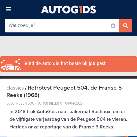
Vind de auto die het beste bij jou past
Retrotest Peugeot 504, de Franse 5
classics
/
Reeks (1968)
GESCHREVEN DOOR JOHAN DILLEN OP
04-04-2025
In 2018 trok AutoGids naar bakermat Sochaux, om er
de vijftigste verjaardag van de Peugeot 504 te vieren.
Herlees onze reportage van de Franse 5 Reeks.