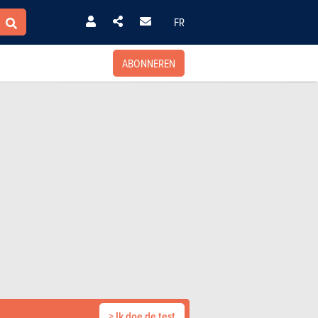
FR
ABONNEREN
> Ik doe de test