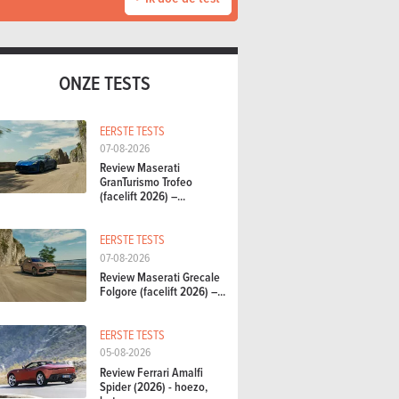
ONZE TESTS
EERSTE TESTS
07-08-2026
Review Maserati
GranTurismo Trofeo
(facelift 2026) –...
EERSTE TESTS
07-08-2026
Review Maserati Grecale
Folgore (facelift 2026) –...
EERSTE TESTS
05-08-2026
Review Ferrari Amalfi
Spider (2026) - hoezo,