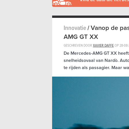
Innovatie
/
Vanop de pass
AMG GT XX
GESCHREVEN DOOR
XAVIER DAFFE
OP
28-08
De Mercedes-AMG GT XX heeft z
snelheidsovaal van Nardò. Aut
te rijden als passagier. Maar w