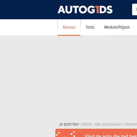
Nieuws
Tests
Merken/Prijzen
Je bent hier :
Home
/
Alle autonieuws
/
Innova
Vind de auto die het best