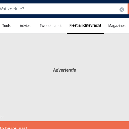
Fleet & lichtevracht
Tools
Advies
Tweedehands
Magazines
tie
e bij jou past