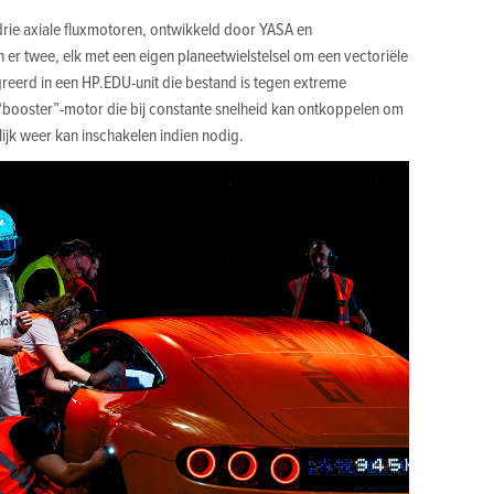
drie axiale fluxmotoren, ontwikkeld door YASA en
en er twee, elk met een eigen planeetwielstelsel om een vectoriële
reerd in een HP.EDU-unit die bestand is tegen extreme
 “booster”-motor die bij constante snelheid kan ontkoppelen om
ijk weer kan inschakelen indien nodig.