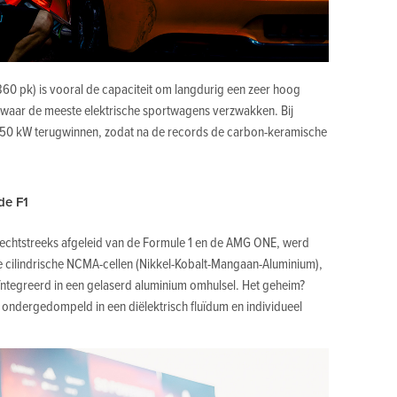
60 pk) is vooral de capaciteit om langdurig een zeer hoog
waar de meeste elektrische sportwagens verzwakken. Bij
650 kW terugwinnen, zodat na de records de carbon-keramische
de F1
 rechtstreeks afgeleid van de Formule 1 en de AMG ONE, werd
 cilindrische NCMA-cellen (Nikkel-Kobalt-Mangaan-Aluminium),
geïntegreerd in een gelaserd aluminium omhulsel. Het geheim?
 ondergedompeld in een diëlektrisch fluïdum en individueel