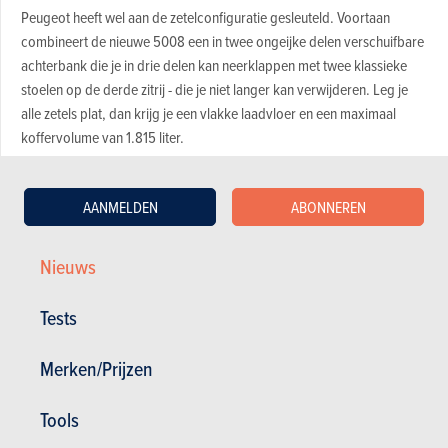
Peugeot heeft wel aan de zetelconfiguratie gesleuteld. Voortaan
combineert de nieuwe 5008 een in twee ongeijke delen verschuifbare
achterbank die je in drie delen kan neerklappen met twee klassieke
stoelen op de derde zitrij - die je niet langer kan verwijderen. Leg je
alle zetels plat, dan krijg je een vlakke laadvloer en een maximaal
koffervolume van 1.815 liter.
Motoren Peugeot 5008 en E-5008
AANMELDEN
ABONNEREN
Net zoals de 3008 bouwt ook de nieuwe Peugeot 5008 op de STLA
Nieuws
Medium-architectuur van Stellantis, dat in de eerste plaats ontwikkeld
werd als EV-platform. Toch kan je deze modulaire basis ook gebruiken
Tests
voor klassieke verbrandingsmotoren. Zo zal je de Peugeot 5008
gewoon bestellen kunnen bestellen met een mildhybride
Merken/Prijzen
verbrandingsmotor op basis van de 1.2 Puretech, die goed is voor
136 pk. Van dieselmotoren is geen sprake meer.
Tools