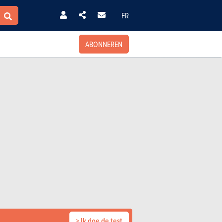
FR
ABONNEREN
> Ik doe de test