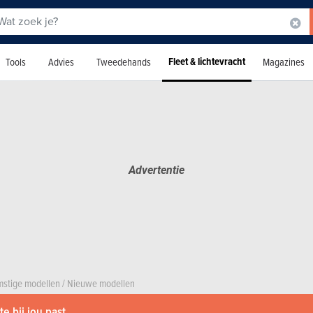
Fleet & lichtevracht
Tools
Advies
Tweedehands
Magazines
stige modellen
/
Nieuwe modellen
e bij jou past