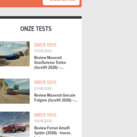
ONZE TESTS
EERSTE TESTS
07-08-2026
Review Maserati
GranTurismo Trofeo
(facelift 2026) –...
EERSTE TESTS
07-08-2026
Review Maserati Grecale
Folgore (facelift 2026) –...
EERSTE TESTS
05-08-2026
Review Ferrari Amalfi
Spider (2026) - hoezo,