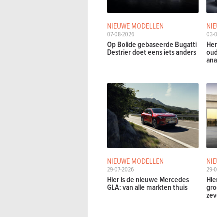
NIEUWE MODELLEN
NI
07-08-2026
03-
Op Bolide gebaseerde Bugatti
Hen
Destrier doet eens iets anders
oud
ana
NIEUWE MODELLEN
NI
29-07-2026
29-0
Hier is de nieuwe Mercedes
Hie
GLA: van alle markten thuis
gro
zev