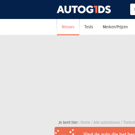
Nieuws
Tests
Merken/Prijzen
Je bent hier :
Home
/
Alle autonieuws
/
Toekom
Vind de auto die het best