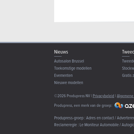
Nieuws
Tweed
Autosalon Brussel
Tweed
Toekomstige modellen
Stock
Evementen
Gratis 
Nieuwe modellen
©2026 Produpress NV |
Privacybeleid
|
Algemene
Produpress, een merk van de groep:
Produpress-groep :
Adres en contact / Advertere
Reclameregie :
Le Moniteur Automobile / Autogi