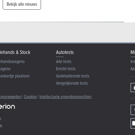
Bekijk alle nieuws
ehands & Stock
Autotests
Mi
ehandswagens
Alle tests
In
wagens
Eerste tests
Ab
zoekertje plaatsen
Gedetailleerde tests
Vergelijkende tests
 voorwaarden
|
Cookies
|
Intellectuele eigendomsrechten
n
ds