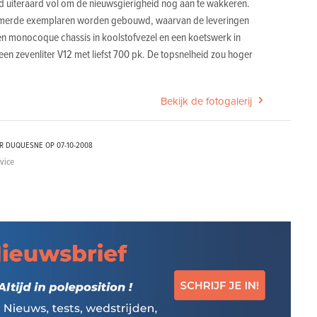
d uiteraard vol om de nieuwsgierigheid nog aan te wakkeren.
ummerde exemplaren worden gebouwd, waarvan de leveringen
n monocoque chassis in koolstofvezel en een koetswerk in
en zevenliter V12 met liefst 700 pk. De topsnelheid zou hoger
Bekijk de fotogalerij
ER DUQUESNE OP
07-10-2008
dvice