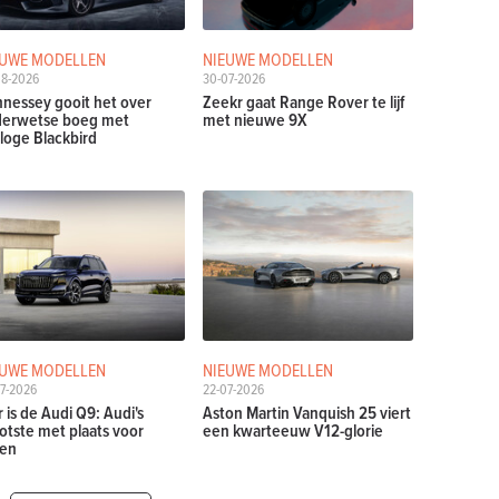
EUWE MODELLEN
NIEUWE MODELLEN
08-2026
30-07-2026
nessey gooit het over
Zeekr gaat Range Rover te lijf
erwetse boeg met
met nieuwe 9X
loge Blackbird
EUWE MODELLEN
NIEUWE MODELLEN
7-2026
22-07-2026
r is de Audi Q9: Audi's
Aston Martin Vanquish 25 viert
otste met plaats voor
een kwarteeuw V12-glorie
en