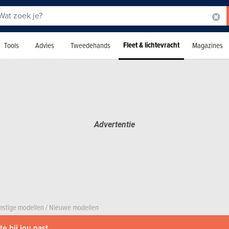
Fleet & lichtevracht
Tools
Advies
Tweedehands
Magazines
stige modellen
/
Nieuwe modellen
e bij jou past