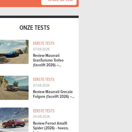
ONZE TESTS
EERSTE TESTS
07-08-2026
Review Maserati
GranTurismo Trofeo
(facelift 2026) –...
EERSTE TESTS
07-08-2026
Review Maserati Grecale
Folgore (facelift 2026) –...
EERSTE TESTS
05-08-2026
Review Ferrari Amalfi
Spider (2026) - hoezo,