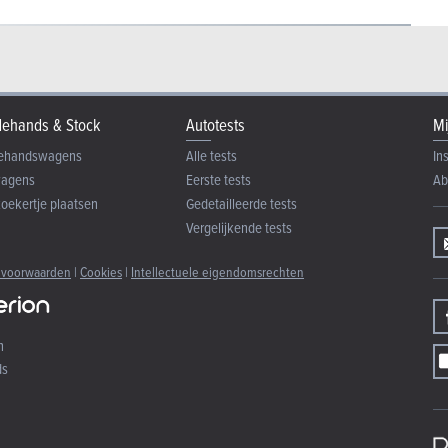
ehands & Stock
Autotests
Mi
ehandswagens
Alle tests
In
wagens
Eerste tests
Ab
zoekertje plaatsen
Gedetailleerde tests
Vergelijkende tests
 voorwaarden
|
Cookies
|
Intellectuele eigendomsrechten
n
ds