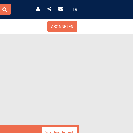
FR
ABONNEREN
> Ik doe de test