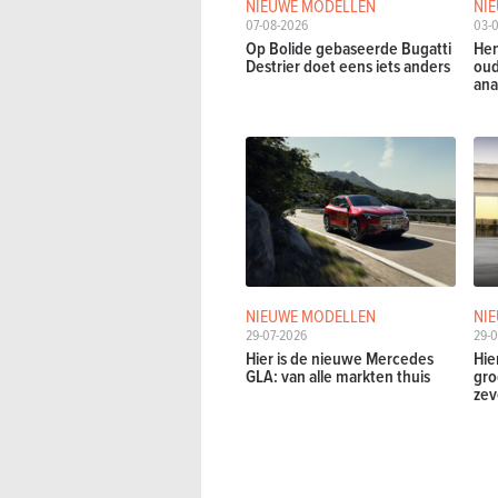
NIEUWE MODELLEN
NI
07-08-2026
03-
Op Bolide gebaseerde Bugatti
Hen
Destrier doet eens iets anders
oud
ana
NIEUWE MODELLEN
NI
29-07-2026
29-0
Hier is de nieuwe Mercedes
Hie
GLA: van alle markten thuis
gro
zev