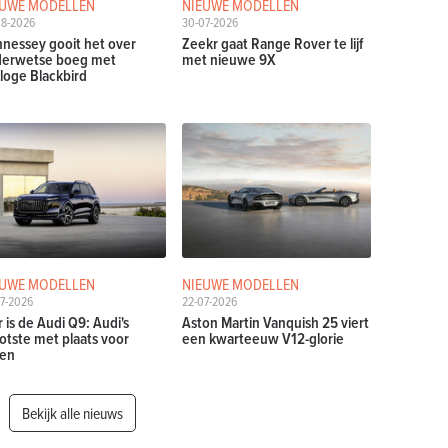
EUWE MODELLEN
NIEUWE MODELLEN
08-2026
30-07-2026
nessey gooit het over
Zeekr gaat Range Rover te lijf
erwetse boeg met
met nieuwe 9X
loge Blackbird
EUWE MODELLEN
NIEUWE MODELLEN
7-2026
22-07-2026
r is de Audi Q9: Audi's
Aston Martin Vanquish 25 viert
otste met plaats voor
een kwarteeuw V12-glorie
en
Bekijk alle nieuws