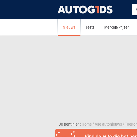
Nieuws
Tests
Merken/Prijzen
Je bent hier :
Home
/
Alle autonieuws
/
Toekom
Vind de auto die het best