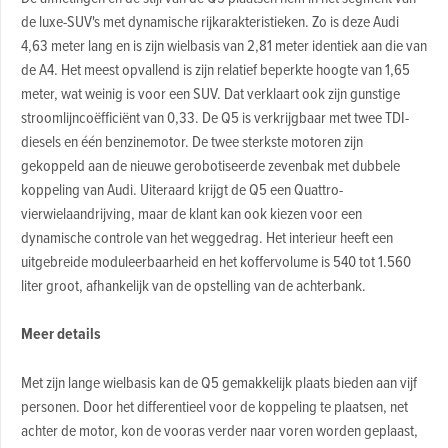
de luxe-SUV's met dynamische rijkarakteristieken. Zo is deze Audi
4,63 meter lang en is zijn wielbasis van 2,81 meter identiek aan die van
de A4. Het meest opvallend is zijn relatief beperkte hoogte van 1,65
meter, wat weinig is voor een SUV. Dat verklaart ook zijn gunstige
stroomlijncoëfficiënt van 0,33. De Q5 is verkrijgbaar met twee TDI-
diesels en één benzinemotor. De twee sterkste motoren zijn
gekoppeld aan de nieuwe gerobotiseerde zevenbak met dubbele
koppeling van Audi. Uiteraard krijgt de Q5 een Quattro-
vierwielaandrijving, maar de klant kan ook kiezen voor een
dynamische controle van het weggedrag. Het interieur heeft een
uitgebreide moduleerbaarheid en het koffervolume is 540 tot 1.560
liter groot, afhankelijk van de opstelling van de achterbank.
Meer details
Met zijn lange wielbasis kan de Q5 gemakkelijk plaats bieden aan vijf
personen. Door het differentieel voor de koppeling te plaatsen, net
achter de motor, kon de vooras verder naar voren worden geplaast,