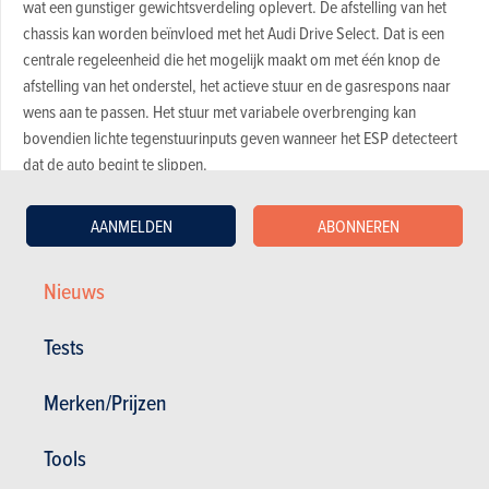
wat een gunstiger gewichtsverdeling oplevert. De afstelling van het
chassis kan worden beïnvloed met het Audi Drive Select. Dat is een
centrale regeleenheid die het mogelijk maakt om met één knop de
afstelling van het onderstel, het actieve stuur en de gasrespons naar
wens aan te passen. Het stuur met variabele overbrenging kan
bovendien lichte tegenstuurinputs geven wanneer het ESP detecteert
dat de auto begint te slippen.
De rijhouding is rechter dan in de andere modellen van het merk en je
AANMELDEN
ABONNEREN
zit ook hoger. De Q5 is vooral voor straatgebruik bedoeld, maar heeft
ook de nodige terreincapaciteiten. Zo heeft hij standaard een
Nieuws
permanente vierwielaandrijving met een statische koppelverdeling
van 40/60 over de voor- en achteras. Het centrale differentieel kan
Tests
echter tot maximum 65 procent van het koppel naar de voorwielen
versluizen of tot 85 procent naar achteren. Bovendien kan deze SUV
Merken/Prijzen
een helling van 31 graden beklimmen en heeft hij een aanloophoek van
25 graden.
Tools
Alle motoren hebben directe injectie via een common rail en een