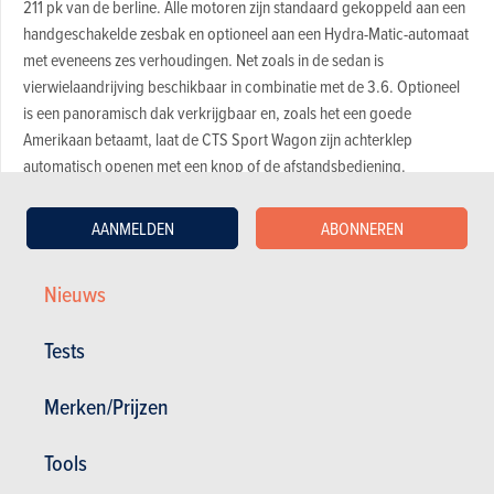
211 pk van de berline. Alle motoren zijn standaard gekoppeld aan een
handgeschakelde zesbak en optioneel aan een Hydra-Matic-automaat
met eveneens zes verhoudingen. Net zoals in de sedan is
vierwielaandrijving beschikbaar in combinatie met de 3.6. Optioneel
is een panoramisch dak verkrijgbaar en, zoals het een goede
Amerikaan betaamt, laat de CTS Sport Wagon zijn achterklep
automatisch openen met een knop of de afstandsbediening.
Bekijk de fotogalerij
AANMELDEN
ABONNEREN
VIDEO
Nieuws
Laatste aanbevolen video
Tests
Merken/Prijzen
Tools