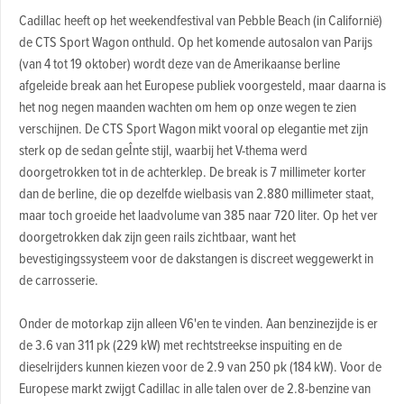
Cadillac heeft op het weekendfestival van Pebble Beach (in Californië)
de CTS Sport Wagon onthuld. Op het komende autosalon van Parijs
(van 4 tot 19 oktober) wordt deze van de Amerikaanse berline
afgeleide break aan het Europese publiek voorgesteld, maar daarna is
het nog negen maanden wachten om hem op onze wegen te zien
verschijnen. De CTS Sport Wagon mikt vooral op elegantie met zijn
sterk op de sedan geÎnte stijl, waarbij het V-thema werd
doorgetrokken tot in de achterklep. De break is 7 millimeter korter
dan de berline, die op dezelfde wielbasis van 2.880 millimeter staat,
maar toch groeide het laadvolume van 385 naar 720 liter. Op het ver
doorgetrokken dak zijn geen rails zichtbaar, want het
bevestigingssysteem voor de dakstangen is discreet weggewerkt in
de carrosserie.
Onder de motorkap zijn alleen V6'en te vinden. Aan benzinezijde is er
de 3.6 van 311 pk (229 kW) met rechtstreekse inspuiting en de
dieselrijders kunnen kiezen voor de 2.9 van 250 pk (184 kW). Voor de
Europese markt zwijgt Cadillac in alle talen over de 2.8-benzine van