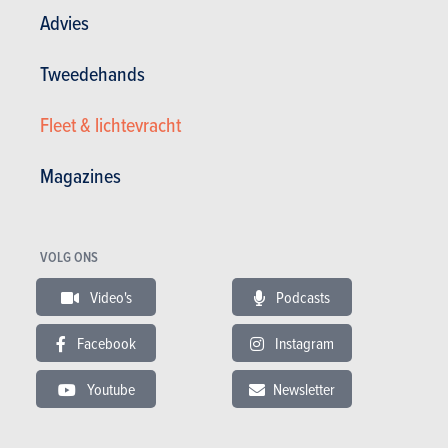
Advies
GESCHREVEN DOOR OLIVIER DUQUESNE OP
18-08-2008
Web Editor - Specialist Advice
Tweedehands
Fleet & lichtevracht
Magazines
VOLG ONS
Video's
Podcasts
Facebook
Instagram
Youtube
Newsletter
Nieuws
Mijn diensten