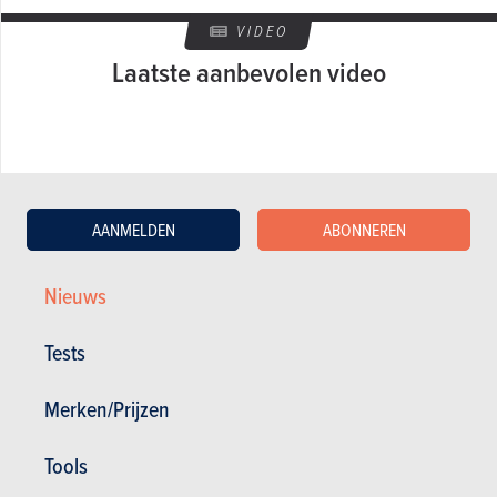
VIDEO
Laatste aanbevolen video
AANMELDEN
ABONNEREN
Nieuws
GESCHREVEN DOOR OLIVIER DUQUESNE OP
22-07-2008
Web Editor - Specialist Advice
Tests
Merken/Prijzen
Tools