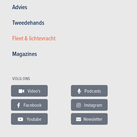
Advies
Tweedehands
Fleet & lichtevracht
Magazines
Nieuws
Mijn diensten
VOLG ONS
Tweedehands & Stock
Inschrijven op de website
Abonneer u op het magazine
Video's
Podcasts
Autotests
Contact
Facebook
Instagram
©2026 Produpress NV | Over ProduPress |
Privacybeleid
|
Algemene voorwaarden
|
Youtube
Newsletter
Intellectuele eigendomsrechten
Produpress, een merk van de groep: