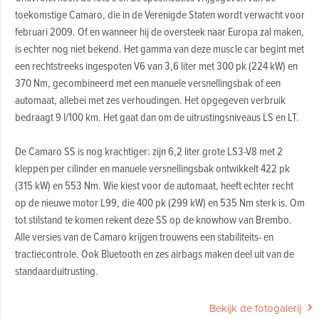
toekomstige Camaro, die in de Verenigde Staten wordt verwacht voor
februari 2009. Of en wanneer hij de oversteek naar Europa zal maken,
is echter nog niet bekend. Het gamma van deze muscle car begint met
een rechtstreeks ingespoten V6 van 3,6 liter met 300 pk (224 kW) en
370 Nm, gecombineerd met een manuele versnellingsbak of een
automaat, allebei met zes verhoudingen. Het opgegeven verbruik
bedraagt 9 l/100 km. Het gaat dan om de uitrustingsniveaus LS en LT.
De Camaro SS is nog krachtiger: zijn 6,2 liter grote LS3-V8 met 2
kleppen per cilinder en manuele versnellingsbak ontwikkelt 422 pk
(315 kW) en 553 Nm. Wie kiest voor de automaat, heeft echter recht
op de nieuwe motor L99, die 400 pk (299 kW) en 535 Nm sterk is. Om
tot stilstand te komen rekent deze SS op de knowhow van Brembo.
Alle versies van de Camaro krijgen trouwens een stabiliteits- en
tractiecontrole. Ook Bluetooth en zes airbags maken deel uit van de
standaarduitrusting.
Bekijk de fotogalerij