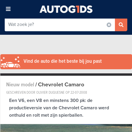
Vind de auto die het beste bij jou past
Chevrolet Camaro
Nieuw model
/
GESCHREVEN DOOR OLIVIER DUQUESNE OP
22-07-2008
Een V6, een V8 en minstens 300 pk: de
productieversie van de Chevrolet Camaro werd
onthuld en rolt met zijn spierballen.