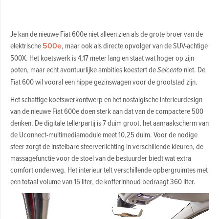
Je kan de nieuwe Fiat 600e niet alleen zien als de grote broer van de
elektrische
500e
, maar ook als directe opvolger van de SUV-achtige
500X. Het koetswerk is 4,17 meter lang en staat wat hoger op zijn
poten, maar echt avontuurlijke ambities koestert de
Seicento
niet. De
Fiat 600 wil vooral een hippe gezinswagen voor de grootstad zijn.
Het schattige koetswerkontwerp en het nostalgische interieurdesign
van de nieuwe Fiat 600e doen sterk aan dat van de compactere 500
denken. De digitale tellerpartij is 7 duim groot, het aanraakscherm van
de Uconnect-multimediamodule meet 10,25 duim. Voor de nodige
sfeer zorgt de instelbare sfeerverlichting in verschillende kleuren, de
massagefunctie voor de stoel van de bestuurder biedt wat extra
comfort onderweg. Het interieur telt verschillende opbergruimtes met
een totaal volume van 15 liter, de kofferinhoud bedraagt 360 liter.