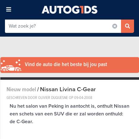
Vind de auto die het beste bij jou past
Nissan Livina C-Gear
Nieuw model
/
GESCHREVEN DOOR OLIVIER DUQUESNE OP
09-04-2008
Nu het salon van Peking in aantocht is, onthult Nissan
een schets van een SUV die er zal worden onthuld:
de C-Gear.