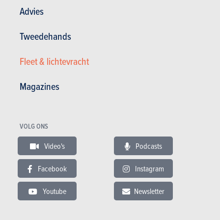
Advies
Nieuws
Mijn diensten
Tweedehands
Tweedehands & Stock
Inschrijven op de website
Abonneer u op het magazine
Fleet & lichtevracht
Autotests
Contact
Magazines
©2026 Produpress NV | Over ProduPress |
Privacybeleid
|
Algemene voorwaarden
|
Intellectuele eigendomsrechten
Produpress, een merk van de groep:
VOLG ONS
Video's
Podcasts
Powered with
Facebook
Instagram
www.autogids.be onderdeel Produpress-
groep. Uitgever sinds 1950.
Youtube
Newsletter