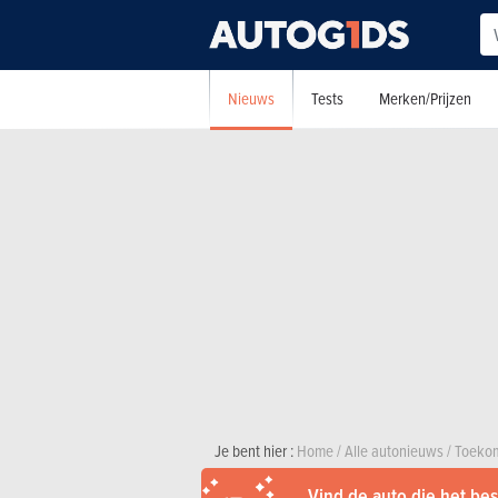
Nieuws
Tests
Merken/Prijzen
Je bent hier :
Home
/
Alle autonieuws
/
Toekom
Vind de auto die het best