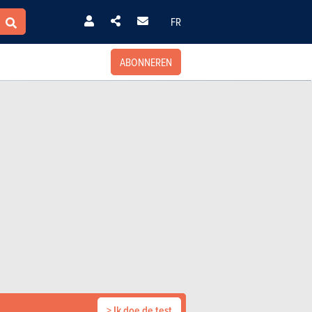
FR
ABONNEREN
> Ik doe de test