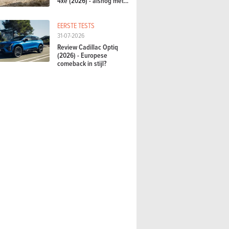
4xe (2026) - alsnog met...
EERSTE TESTS
31-07-2026
Review Cadillac Optiq
(2026) - Europese
comeback in stijl?