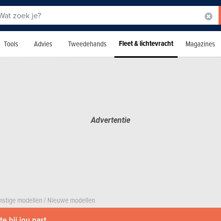
Fleet & lichtevracht
Tools
Advies
Tweedehands
Magazines
stige modellen
/
Nieuwe modellen
e bij jou past