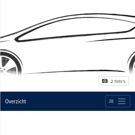
2 foto's
Overzicht
ZIE