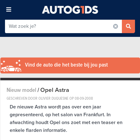
Vind de auto die het beste bij jou past
Opel Astra
Nieuw model
/
GESCHREVEN DOOR OLIVIER DUQUESNE OP
08-09-2008
De nieuwe Astra wordt pas over een jaar
gepresenteerd, op het salon van Frankfurt. In
afwachting houdt Opel ons zoet met een teaser en
enkele flarden informatie.