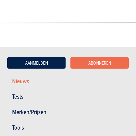
GESCHREVEN DOOR OLIVIER DUQUESNE OP
08-09-2008
Web Editor - Specialist Advice
AANMELDEN
ABONNEREN
Nieuws
Tests
Merken/Prijzen
Tools