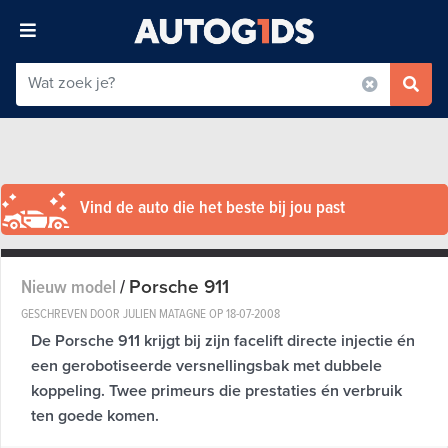
Vind de auto die het beste bij jou past
Porsche 911
Nieuw model
/
GESCHREVEN DOOR JULIEN MATAGNE OP
18-07-2008
De Porsche 911 krijgt bij zijn facelift directe injectie én
een gerobotiseerde versnellingsbak met dubbele
koppeling. Twee primeurs die prestaties én verbruik
ten goede komen.